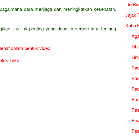
Ide Bi
ha bagaimana cara menjaga dan meningkatkan kesehatan.
Jajak 
Kaba B
gikan link-link penting yang dapat memberi tahu tentang
Ag
Dh
Sehat dalam bentuk video
Lim
ntuk Teks
Pad
Pad
Pad
Par
Pa
Pa
Pes