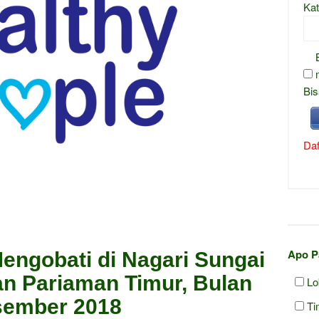
Kat
Bis
Daf
Apo P
engobati di Nagari Sungai
n Pariaman Timur, Bulan
Lo
ember 2018
Ti