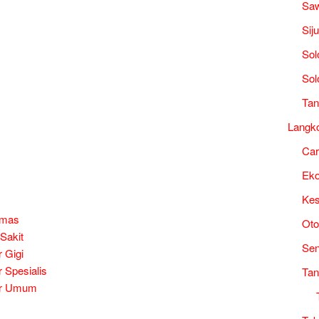
Saw
Sij
Sol
Sol
Tan
Langk
Ca
Ek
Kes
smas
Oto
Sakit
Sen
 Gigi
 Spesialis
Tan
er Umum