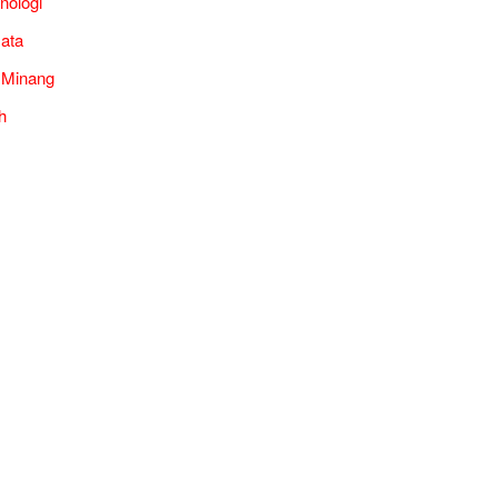
nologi
ata
 Minang
h