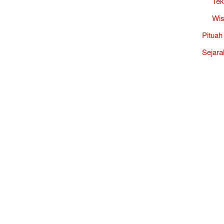
Tek
Wis
Pituah
Sejara