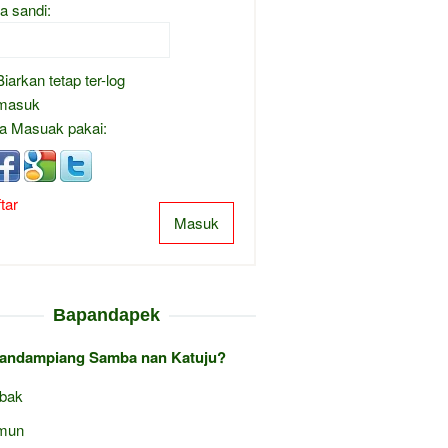
a sandi:
Biarkan tetap ter-log
masuk
a Masuak pakai:
tar
Masuk
Bapandapek
andampiang Samba nan Katuju?
bak
mun