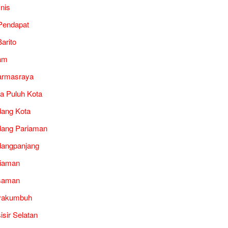
snis
Pendapat
arito
am
armasraya
a Puluh Kota
ang Kota
ang Pariaman
angpanjang
iaman
saman
yakumbuh
isir Selatan