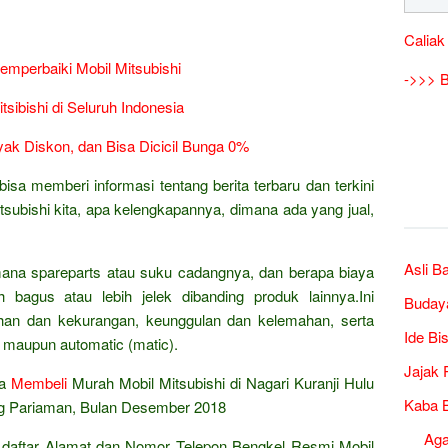
Caliak
mperbaiki Mobil Mitsubishi
->>> B
tsibishi di Seluruh Indonesia
ak Diskon, dan Bisa Dicicil Bunga 0%
isa memberi informasi tentang berita terbaru dan terkini
subishi kita, apa kelengkapannya, dimana ada yang jual,
Asli B
mana spareparts atau suku cadangnya, dan berapa biaya
h bagus atau lebih jelek dibanding produk lainnya.Ini
Buday
ihan dan kekurangan, keunggulan dan kelemahan, serta
Ide Bi
 maupun automatic (matic).
Jajak 
ta
Membeli
Murah Mobil Mitsubishi di Nagari Kuranji Hulu
Kaba B
g Pariaman, Bulan Desember 2018
Ag
an daftar Alamat dan Nomor Telepon Bengkel Resmi Mobil