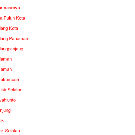
armasraya
a Puluh Kota
ang Kota
ang Pariaman
angpanjang
iaman
saman
yakumbuh
isir Selatan
ahlunto
unjung
ok
ok Selatan