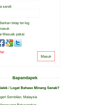
a sandi:
Biarkan tetap ter-log
masuk
a Masuak pakai:
tar
Masuk
Bapandapek
ialek / Logat Bahaso Minang Sanak?
geri Sembilan, Malaysia
limpauang Batusangkar