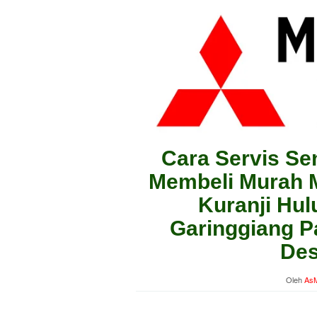
Cara Servis Se
Membeli Murah Mo
Kuranji Hu
Garinggiang P
Des
Oleh
AsM