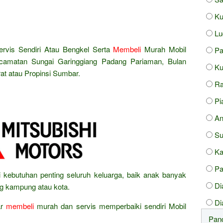
Ku
Lu
rvis Sendiri Atau Bengkel Serta
Membeli
Murah Mobil
Pa
Kecamatan Sungai Garinggiang Padang Pariaman, Bulan
Ku
t atau Propinsi Sumbar.
Ra
Pi
An
Su
Ka
P
i kebutuhan penting seluruh keluarga, baik anak banyak
Di
ng kampung atau kota.
Di
ar
membeli
murah dan servis memperbaiki sendiri Mobil