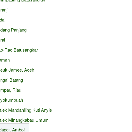
ranji
dai
dang Panjang
rai
o-Rao Batusangkar
aman
euk Jamee, Aceh
ngai Batang
mpar, Riau
ayokumbuah
alek Mandahiling Kuti Anyie
alek Minangkabau Umum