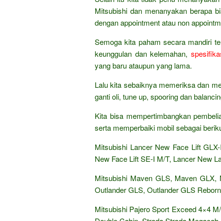
Mitsubishi dan menanyakan berapa bi
dengan appointment atau non appointm
Semoga kita paham secara mandiri ten
keunggulan dan kelemahan,
spesifika
yang baru ataupun yang lama.
Lalu kita sebaiknya memeriksa dan mens
ganti oli, tune up, spooring dan balanci
Kita bisa mempertimbangkan pembelia
serta memperbaiki mobil sebagai beriku
Mitsubishi Lancer New Face Lift GLX-
New Face Lift SE-I M/T, Lancer New L
Mitsubishi Maven GLS, Maven GLX, 
Outlander GLS, Outlander GLS Reborn
Mitsubishi Pajero Sport Exceed 4×4 M/T
Double Cabin, Strada Strada Megacab,