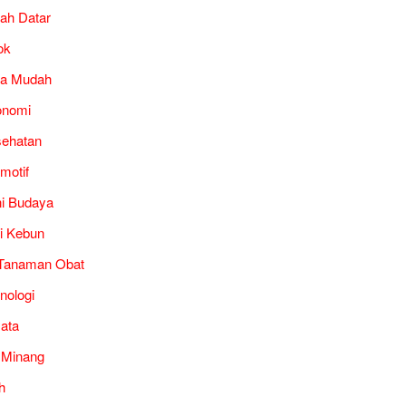
ah Datar
ok
ra Mudah
onomi
ehatan
motif
i Budaya
i Kebun
Tanaman Obat
nologi
ata
 Minang
h