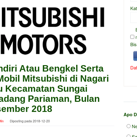
Kat
Bis
ndiri Atau Bengkel Serta
Daf
bil Mitsubishi di Nagari
lu Kecamatan Sungai
adang Pariaman, Bulan
ember 2018
Apo D
in
Diposting pada
2018-12-20
Ne
Sa