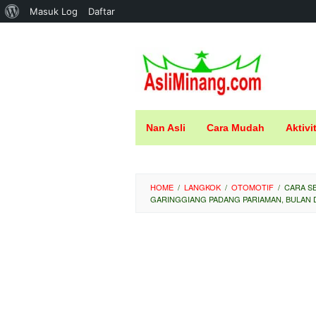
Tentang
Masuk Log
Daftar
Loncat
WordPress
ke
konten
Nan Asli
Cara Mudah
Aktivi
HOME
/
LANGKOK
/
OTOMOTIF
/
CARA SE
GARINGGIANG PADANG PARIAMAN, BULAN 