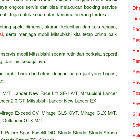
aya ongkos servis dan bisa melakukan booking service
Dh
ent. Juga untuk kecamatan-kecamatan yang terdekat.
Lim
tang spek, dimensi, ukuran, kelebihan dan kekurangan,
Pad
si
, serta menjaga mobil Mitsubishi kita tetap prima baik
Pad
Pad
ervis mobil Mitsubishi secara rutin dan berkala, seperti
Par
ng, dan lain sebagainya.
Pa
n mobil baru dan bekas dengan harga jual yang bagus,
t:
Pa
Pes
I M/T, Lancer New Face Lift SE-I A/T, Mitsubishi Lancer
ancer 2.0 GT, Mitsubishi Lancer New Lancer EX,
Saw
Mirage Exceed CV, Mirage GLS CVT, Mirage GLX M/T,
Sij
, Outlander GLX M/T,
Sol
, Pajero Sport Facelift DiD, Strada Strada, Strada Strada
Sol
 Strada Strada TDi Grandis,