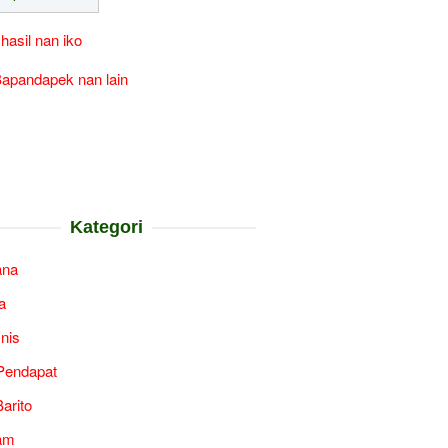
 hasil nan iko
apandapek nan lain
Kategori
ana
a
snis
Pendapat
arito
am