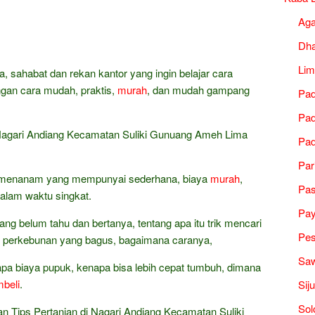
Ag
Dh
Lim
a, sahabat dan rekan kantor yang ingin belajar cara
gan cara mudah, praktis,
murah
, dan mudah gampang
Pad
Pad
Nagari Andiang Kecamatan Suliki Gunuang Ameh Lima
Pad
Par
ara menanam yang mempunyai sederhana, biaya
murah
,
Pa
 dalam waktu singkat.
Pa
ng belum tahu dan bertanya, tentang apa itu trik mencari
Pes
 perkebunan yang bagus, bagaimana caranya,
Saw
a biaya pupuk, kenapa bisa lebih cepat tumbuh, dimana
beli
.
Sij
Sol
 Tips Pertanian di Nagari Andiang Kecamatan Suliki