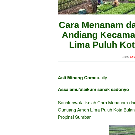
Cara Menanam dan
Andiang Kecama
Lima Puluh Ko
Oleh
AsM
Asli Minang Com
munity
Assalamu’alaikum sanak sadonyo
Sanak awak, ikolah Cara Menanam dan 
Gunuang Ameh Lima Puluh Kota Bulan 
Propinsi Sumbar.