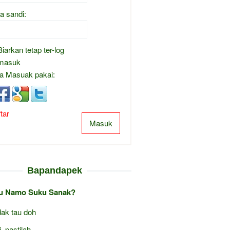
a sandi:
Biarkan tetap ter-log
masuk
a Masuak pakai:
tar
Masuk
Bapandapek
au Namo Suku Sanak?
ak tau doh
i, pastilah