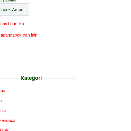
 hasil nan iko
apandapek nan lain
Kategori
ana
a
snis
Pendapat
arito