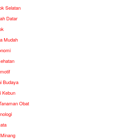
ok Selatan
ah Datar
ok
ra Mudah
onomi
ehatan
motif
i Budaya
i Kebun
Tanaman Obat
nologi
ata
 Minang