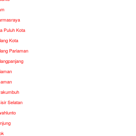
am
armasraya
a Puluh Kota
ang Kota
ang Pariaman
angpanjang
iaman
saman
yakumbuh
isir Selatan
ahlunto
unjung
ok