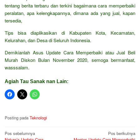
tentang berita terbaru dan terkini bagaimana cara memperbaiki
peralatan, apa kelengkapannya, dimana ada yang jual, kapan
tersedia,
Tips bisa diaplikasikan di Kabupaten Kota, Kecamatan,
Kelurahan, dan Desa di Seluruh Indonesia.
Demikianlah Asus Update Cara Memperbaiki atau Jual Beli
Murah Diskon Bulan November 2020, semoga bermanfaat,
wasssalam.
Agiah Tau Sanak nan Lain:
Posting pada
Teknologi
Navigasi
Pos sebelumnya
Pos berikutnya
Nature’s Update Cara
Merries Update Cara Memperbaiki