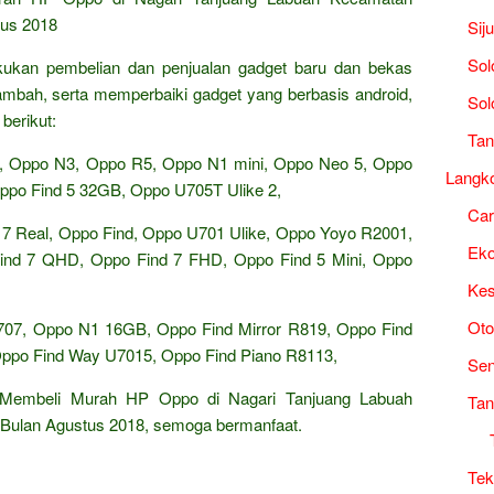
tus 2018
Sij
Sol
akukan pembelian dan penjualan gadget baru dan bekas
tambah, serta memperbaiki gadget yang berbasis android,
Sol
berikut:
Tan
, Oppo N3, Oppo R5, Oppo N1 mini, Oppo Neo 5, Oppo
Langk
ppo Find 5 32GB, Oppo U705T Ulike 2,
Ca
7 Real, Oppo Find, Oppo U701 Ulike, Oppo Yoyo R2001,
Ek
nd 7 QHD, Oppo Find 7 FHD, Oppo Find 5 Mini, Oppo
Kes
Oto
07, Oppo N1 16GB, Oppo Find Mirror R819, Oppo Find
ppo Find Way U7015, Oppo Find Piano R8113,
Sen
 Membeli Murah HP Oppo di Nagari Tanjuang Labuah
Tan
Bulan Agustus 2018, semoga bermanfaat.
Tek