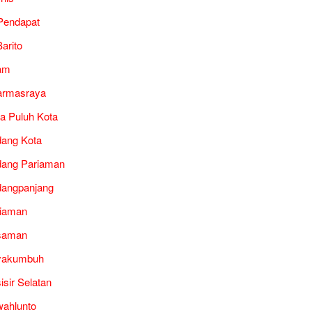
Pendapat
arito
am
armasraya
a Puluh Kota
ang Kota
ang Pariaman
angpanjang
iaman
saman
yakumbuh
isir Selatan
ahlunto