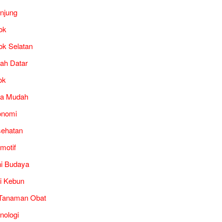
unjung
ok
ok Selatan
ah Datar
ok
ra Mudah
onomi
ehatan
motif
i Budaya
i Kebun
Tanaman Obat
nologi