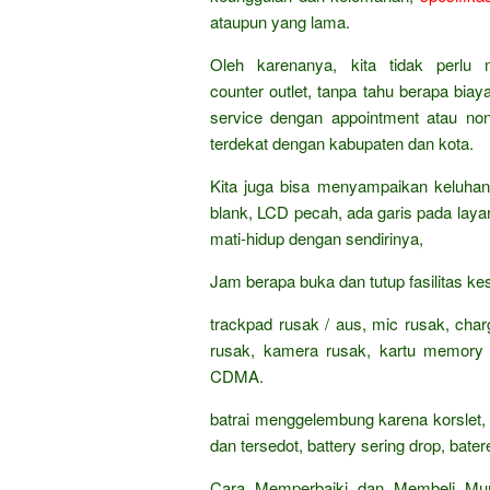
ataupun yang lama.
Oleh karenanya, kita tidak perlu
counter outlet, tanpa tahu berapa bia
service dengan appointment atau no
terdekat dengan kabupaten dan kota.
Kita juga bisa menyampaikan keluhan
blank, LCD pecah, ada garis pada laya
mati-hidup dengan sendirinya,
Jam berapa buka dan tutup fasilitas 
trackpad rusak / aus, mic rusak, charge
rusak, kamera rusak, kartu memor
CDMA.
batrai menggelembung karena korslet, 
dan tersedot, battery sering drop, bate
Cara Memperbaiki dan Membeli Mu