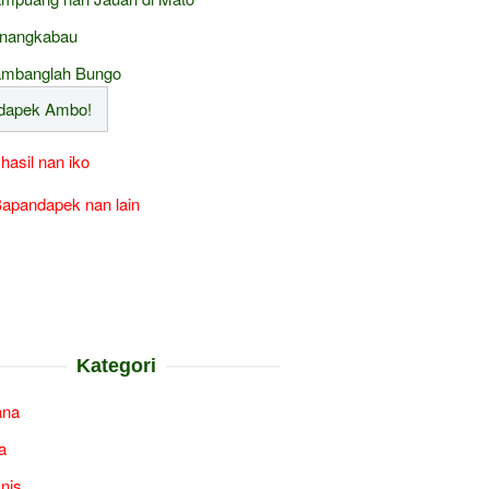
nangkabau
mbanglah Bungo
 hasil nan iko
apandapek nan lain
Kategori
ana
a
snis