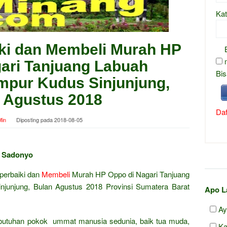
Kat
ki dan Membeli Murah HP
ari Tanjuang Labuah
Bis
pur Kudus Sinjunjung,
 Agustus 2018
Daf
in
Diposting pada
2018-08-05
g Sadonyo
perbaiki dan
Membeli
Murah HP Oppo di Nagari Tanjuang
unjung, Bulan Agustus 2018 Provinsi Sumatera Barat
Apo L
Ay
ebutuhan pokok ummat manusia sedunia, baik tua muda,
Ka