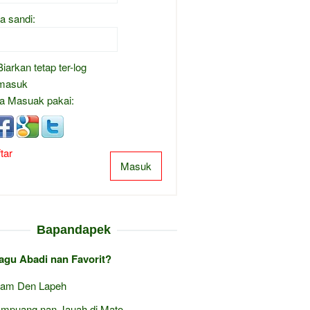
a sandi:
Biarkan tetap ter-log
masuk
a Masuak pakai:
tar
Masuk
Bapandapek
agu Abadi nan Favorit?
am Den Lapeh
mpuang nan Jauah di Mato