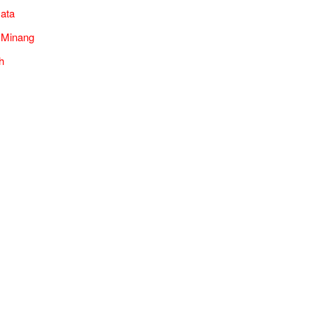
ata
 Minang
h