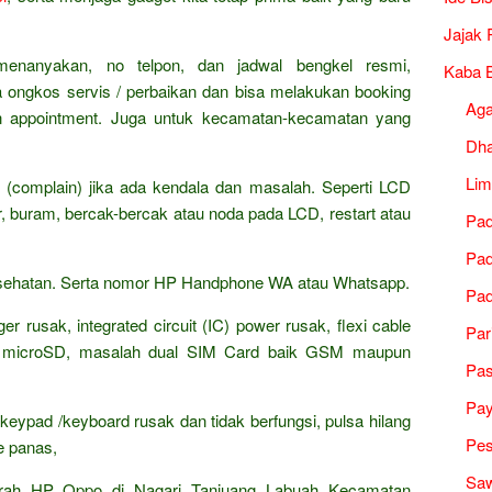
Jajak 
 menanyakan, no telpon, dan jadwal bengkel resmi,
Kaba B
ya ongkos servis / perbaikan dan bisa melakukan booking
Ag
n appointment. Juga untuk kecamatan-kecamatan yang
Dh
Lim
 (complain) jika ada kendala dan masalah. Seperti LCD
r, buram, bercak-bercak atau noda pada LCD, restart atau
Pad
Pad
kesehatan. Serta nomor HP Handphone WA atau Whatsapp.
Pad
r rusak, integrated circuit (IC) power rusak, flexi cable
Par
y microSD, masalah dual SIM Card baik GSM maupun
Pa
Pa
keypad /keyboard rusak dan tidak berfungsi, pulsa hilang
Pes
re panas,
Saw
rah HP Oppo di Nagari Tanjuang Labuah Kecamatan