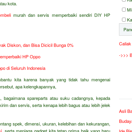
tau kota.
Mi
mbeli
murah dan servis memperbaiki sendiri DIY HP
Ka
Caliak
ak Diskon, dan Bisa Dicicil Bunga 0%
->>> B
Memperbaiki HP Oppo
po di Seluruh Indonesia
bantu kita karena banyak yang tidak tahu mengenai
rsebut, apa kelengkapannya,
ia, bagaimana spareparts atau suku cadangnya, kepada
irim dan servis, serta kenapa lebih bagus atau lebih jelek
Asli B
Buday
entang spek, dimensi, ukuran, kelebihan dan kekurangan,
i
, serta menjaga gadget kita tetap prima baik yang baru
Ide Bi