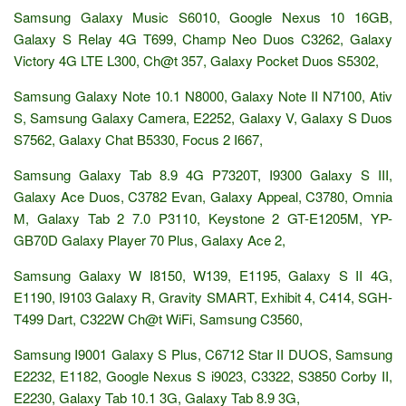
Samsung Galaxy Music S6010, Google Nexus 10 16GB,
Galaxy S Relay 4G T699, Champ Neo Duos C3262, Galaxy
Victory 4G LTE L300, Ch@t 357, Galaxy Pocket Duos S5302,
Samsung Galaxy Note 10.1 N8000, Galaxy Note II N7100, Ativ
S, Samsung Galaxy Camera, E2252, Galaxy V, Galaxy S Duos
S7562, Galaxy Chat B5330, Focus 2 I667,
Samsung Galaxy Tab 8.9 4G P7320T, I9300 Galaxy S III,
Galaxy Ace Duos, C3782 Evan, Galaxy Appeal, C3780, Omnia
M, Galaxy Tab 2 7.0 P3110, Keystone 2 GT-E1205M, YP-
GB70D Galaxy Player 70 Plus, Galaxy Ace 2,
Samsung Galaxy W I8150, W139, E1195, Galaxy S II 4G,
E1190, I9103 Galaxy R, Gravity SMART, Exhibit 4, C414, SGH-
T499 Dart, C322W Ch@t WiFi, Samsung C3560,
Samsung I9001 Galaxy S Plus, C6712 Star II DUOS, Samsung
E2232, E1182, Google Nexus S i9023, C3322, S3850 Corby II,
E2230, Galaxy Tab 10.1 3G, Galaxy Tab 8.9 3G,