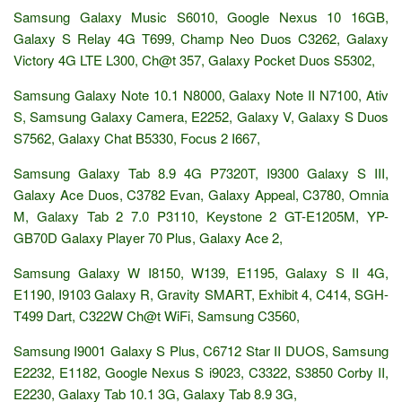
Samsung Galaxy Music S6010, Google Nexus 10 16GB,
Galaxy S Relay 4G T699, Champ Neo Duos C3262, Galaxy
Victory 4G LTE L300, Ch@t 357, Galaxy Pocket Duos S5302,
Samsung Galaxy Note 10.1 N8000, Galaxy Note II N7100, Ativ
S, Samsung Galaxy Camera, E2252, Galaxy V, Galaxy S Duos
S7562, Galaxy Chat B5330, Focus 2 I667,
Samsung Galaxy Tab 8.9 4G P7320T, I9300 Galaxy S III,
Galaxy Ace Duos, C3782 Evan, Galaxy Appeal, C3780, Omnia
M, Galaxy Tab 2 7.0 P3110, Keystone 2 GT-E1205M, YP-
GB70D Galaxy Player 70 Plus, Galaxy Ace 2,
Samsung Galaxy W I8150, W139, E1195, Galaxy S II 4G,
E1190, I9103 Galaxy R, Gravity SMART, Exhibit 4, C414, SGH-
T499 Dart, C322W Ch@t WiFi, Samsung C3560,
Samsung I9001 Galaxy S Plus, C6712 Star II DUOS, Samsung
E2232, E1182, Google Nexus S i9023, C3322, S3850 Corby II,
E2230, Galaxy Tab 10.1 3G, Galaxy Tab 8.9 3G,