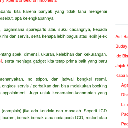
bantu kita karena banyak yang tidak tahu mengenai
rsebut, apa kelengkapannya,
ia, bagaimana spareparts atau suku cadangnya, kepada
irim dan servis, serta kenapa lebih bagus atau lebih jelek
Asli B
Buday
entang spek, dimensi, ukuran, kelebihan dan kekurangan,
Ide Bi
i
, serta menjaga gadget kita tetap prima baik yang baru
Jajak 
Kaba B
 menanyakan, no telpon, dan jadwal bengkel resmi,
Ag
ya ongkos servis / perbaikan dan bisa melakukan booking
n appointment. Juga untuk kecamatan-kecamatan yang
Dh
Lim
 (complain) jika ada kendala dan masalah. Seperti LCD
Pad
r, buram, bercak-bercak atau noda pada LCD, restart atau
Pad