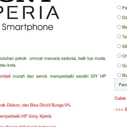
Pa
Da
Be
Ta
Si
Ch
ebutuhan pokok ummat manusia sedunia, baik tua muda,
tau kota.
Gu
Bo
mbeli
murah dan servis memperbaiki sendiri DIY HP
Caliak
ak Diskon, dan Bisa Dicicil Bunga 0%
->>> B
emperbaiki HP Sony Xperia
ny Xperia di Seluruh Indonesia