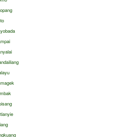
topang
to
yobada
mpai
nyalai
ndailiang
layu
umagek
ambak
pisang
tianyie
liang
ngkuang