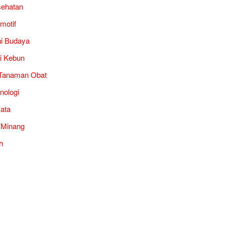
ehatan
motif
i Budaya
i Kebun
Tanaman Obat
nologi
ata
 Minang
h