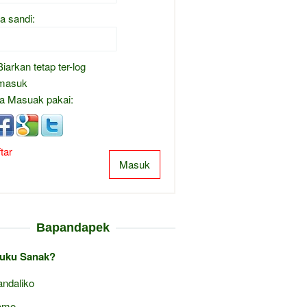
a sandi:
Biarkan tetap ter-log
masuk
a Masuak pakai:
tar
Masuk
Bapandapek
uku Sanak?
ndaliko
omo