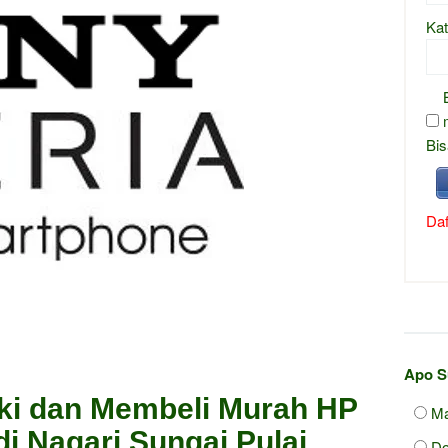
Kat
Bis
Daf
Apo S
ki dan Membeli Murah HP
Ma
di Nagari Sungai Pulai
D