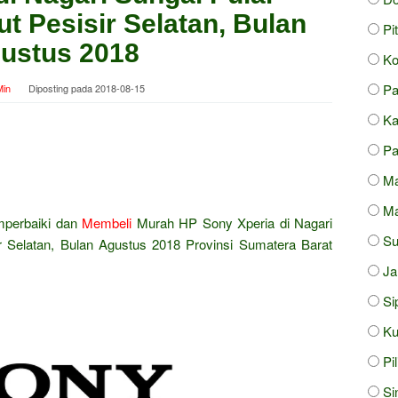
t Pesisir Selatan, Bulan
Pi
ustus 2018
Ko
Pa
in
Diposting pada
2018-08-15
Ka
Pa
Ma
Ma
mperbaiki dan
Membeli
Murah HP Sony Xperia di Nagari
S
r Selatan, Bulan Agustus 2018 Provinsi Sumatera Barat
J
Si
Ku
Pi
Si