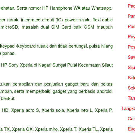
Pad
kesehatan. Serta nomor HP Handphone WA atau Whatsapp.
Par
r rusak, integrated circuit (IC) power rusak, flexi cable
Pa
y microSD, masalah dual SIM Card baik GSM maupun
Pa
keypad /keyboard rusak dan tidak berfungsi, pulsa hilang
Pes
re panas,
Saw
P Sony Xperia di Nagari Sungai Pulai Kecamatan Silaut
Sij
Sol
akukan pembelian dan penjualan gadget baru dan bekas
Sol
tambah, serta memperbaiki gadget yang berbasis android,
Tan
berikut:
Langk
 HD, Xperia acro S, Xperia sola, Xperia neo L, Xperia P,
Ca
Ek
ria TX, Xperia GX, Xperia miro, Xperia T, Xperia TL, Xperia