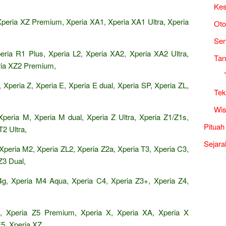
Kes
peria XZ Premium, Xperia XA1, Xperia XA1 Ultra, Xperia
Oto
Sen
ria R1 Plus, Xperia L2, Xperia XA2, Xperia XA2 Ultra,
Tan
ria XZ2 Premium,
Xperia Z, Xperia E, Xperia E dual, Xperia SP, Xperia ZL,
Tek
Wis
Xperia M, Xperia M dual, Xperia Z Ultra, Xperia Z1/Z1s,
Pituah
2 Ultra,
Sejara
Xperia M2, Xperia ZL2, Xperia Z2a, Xperia T3, Xperia C3,
Z3 Dual,
4g, Xperia M4 Aqua, Xperia C4, Xperia Z3+, Xperia Z4,
, Xperia Z5 Premium, Xperia X, Xperia XA, Xperia X
5, Xperia XZ,