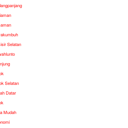
angpanjang
iaman
saman
yakumbuh
isir Selatan
ahlunto
unjung
ok
ok Selatan
ah Datar
ok
ra Mudah
onomi