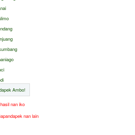
nai
limo
ndang
njuang
kumbang
aniago
ci
di
 hasil nan iko
apandapek nan lain