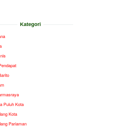
Kategori
ana
a
snis
Pendapat
arito
am
armasraya
a Puluh Kota
ang Kota
ang Pariaman