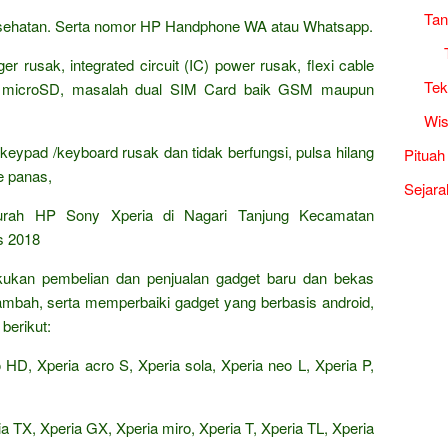
Tan
kesehatan. Serta nomor HP Handphone WA atau Whatsapp.
r rusak, integrated circuit (IC) power rusak, flexi cable
Tek
y microSD, masalah dual SIM Card baik GSM maupun
Wis
keypad /keyboard rusak dan tidak berfungsi, pulsa hilang
Pituah
re panas,
Sejara
rah HP Sony Xperia di Nagari Tanjung Kecamatan
s 2018
akukan pembelian dan penjualan gadget baru dan bekas
tambah, serta memperbaiki gadget yang berbasis android,
berikut:
 HD, Xperia acro S, Xperia sola, Xperia neo L, Xperia P,
ria TX, Xperia GX, Xperia miro, Xperia T, Xperia TL, Xperia