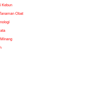
i Kebun
Tanaman Obat
nologi
ata
 Minang
h