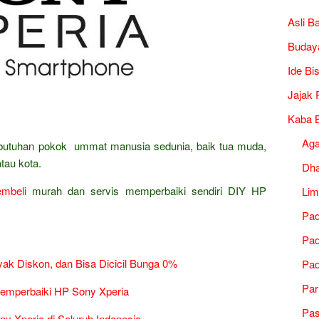
Asli B
Buday
Ide Bi
Jajak 
Kaba B
Ag
ebutuhan pokok ummat manusia sedunia, baik tua muda,
tau kota.
Dh
mbeli
murah dan servis memperbaiki sendiri DIY HP
Lim
Pad
Pad
ak Diskon, dan Bisa Dicicil Bunga 0%
Pad
Par
emperbaiki HP Sony Xperia
Pa
ny Xperia di Seluruh Indonesia