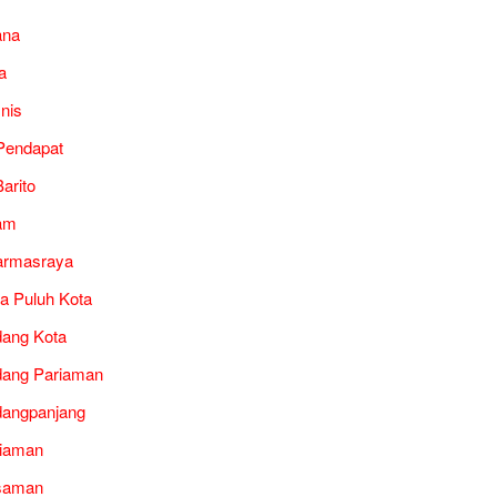
ana
a
snis
Pendapat
arito
am
armasraya
a Puluh Kota
ang Kota
ang Pariaman
angpanjang
iaman
saman