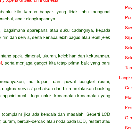
Pa
bantu kita karena banyak yang tidak tahu mengenai
Pes
rsebut, apa kelengkapannya,
Saw
ia, bagaimana spareparts atau suku cadangnya, kepada
irim dan servis, serta kenapa lebih bagus atau lebih jelek
Sij
Sol
entang spek, dimensi, ukuran, kelebihan dan kekurangan,
Sol
i
, serta menjaga gadget kita tetap prima baik yang baru
Tan
Langk
 menanyakan, no telpon, dan jadwal bengkel resmi,
Ca
ya ongkos servis / perbaikan dan bisa melakukan booking
n appointment. Juga untuk kecamatan-kecamatan yang
Ek
Kes
 (complain) jika ada kendala dan masalah. Seperti LCD
Oto
r, buram, bercak-bercak atau noda pada LCD, restart atau
Sen