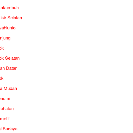
yakumbuh
isir Selatan
ahlunto
unjung
ok
ok Selatan
ah Datar
ok
ra Mudah
onomi
ehatan
motif
i Budaya