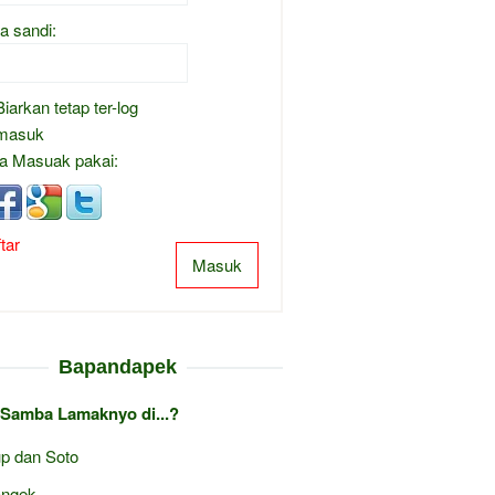
a sandi:
Biarkan tetap ter-log
masuk
a Masuak pakai:
tar
Masuk
Bapandapek
 Samba Lamaknyo di...?
p dan Soto
ngek