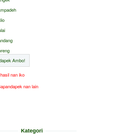
ampadeh
lio
lai
ndang
reng
 hasil nan iko
apandapek nan lain
Kategori