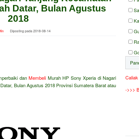
h Datar, Bulan Agustus
S
2018
Ka
Gu
in
Diposting pada
2018-08-14
Ra
Go
Caliak
mperbaiki dan
Membeli
Murah HP Sony Xperia di Nagari
atar, Bulan Agustus 2018 Provinsi Sumatera Barat atau
->>> B