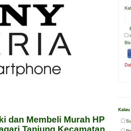
Kat
Bis
Daf
Kalau
ki dan Membeli Murah HP
Su
Nagari Tanjung Kecamatan
Pa