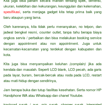
Kita juga bisa paham secara mandiri tentang spek, dimensi,
ukuran, kelebihan dan kekurangan, keunggulan dan kelemahan,
spesifikasi
, serta menjaga gadget kita tetap prima baik yang
baru ataupun yang lama.
Oleh karenanya, kita tidak perlu menanyakan, no telpon, dan
jadwal bengkel resmi, counter outlet, tanpa tahu berapa biaya
ongkos servis / perbaikan dan bisa melakukan booking service
dengan appointment atau non appointment. Juga untuk
kecamatan-kecamatan yang terdekat dengan kabupaten dan
kota.
Kita juga bisa menyampaikan keluhan
(complain)
jika ada
kendala dan masalah. Seperti LCD blank, LCD pecah, ada garis
pada layar, buram, bercak-bercak atau noda pada LCD, restart
atau mati-hidup dengan sendirinya,
Jam berapa buka dan tutup fasilitas kesehatan. Serta nomor HP
Handphone WA atau Whatsapp dan chanel Youtube.
trackpad rusak / aus, mic rusak, charger rusak, integrated