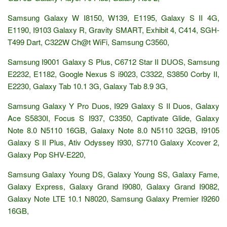
Samsung Galaxy W I8150, W139, E1195, Galaxy S II 4G,
E1190, I9103 Galaxy R, Gravity SMART, Exhibit 4, C414, SGH-
T499 Dart, C322W Ch@t WiFi, Samsung C3560,
Samsung I9001 Galaxy S Plus, C6712 Star II DUOS, Samsung
E2232, E1182, Google Nexus S i9023, C3322, S3850 Corby II,
E2230, Galaxy Tab 10.1 3G, Galaxy Tab 8.9 3G,
Samsung Galaxy Y Pro Duos, I929 Galaxy S II Duos, Galaxy
Ace S5830I, Focus S I937, C3350, Captivate Glide, Galaxy
Note 8.0 N5110 16GB, Galaxy Note 8.0 N5110 32GB, I9105
Galaxy S II Plus, Ativ Odyssey I930, S7710 Galaxy Xcover 2,
Galaxy Pop SHV-E220,
Samsung Galaxy Young DS, Galaxy Young SS, Galaxy Fame,
Galaxy Express, Galaxy Grand I9080, Galaxy Grand I9082,
Galaxy Note LTE 10.1 N8020, Samsung Galaxy Premier I9260
16GB,