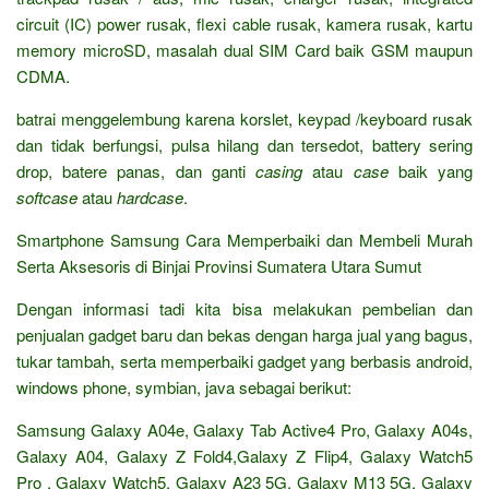
circuit (IC) power rusak, flexi cable rusak, kamera rusak, kartu
memory microSD, masalah dual SIM Card baik GSM maupun
CDMA.
batrai menggelembung karena korslet, keypad /keyboard rusak
dan tidak berfungsi, pulsa hilang dan tersedot, battery sering
drop, batere panas, dan ganti
casing
atau
case
baik yang
softcase
atau
hardcase
.
Smartphone Samsung Cara Memperbaiki dan Membeli Murah
Serta Aksesoris di Binjai Provinsi Sumatera Utara Sumut
Dengan informasi tadi kita bisa melakukan pembelian dan
penjualan gadget baru dan bekas dengan harga jual yang bagus,
tukar tambah, serta memperbaiki gadget yang berbasis android,
windows phone, symbian, java sebagai berikut:
Samsung Galaxy A04e, Galaxy Tab Active4 Pro, Galaxy A04s,
Galaxy A04, Galaxy Z Fold4,Galaxy Z Flip4, Galaxy Watch5
Pro , Galaxy Watch5, Galaxy A23 5G, Galaxy M13 5G, Galaxy