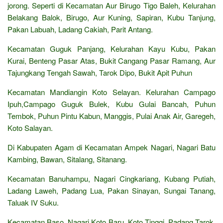
jorong. Seperti di Kecamatan Aur Birugo Tigo Baleh, Kelurahan
Belakang Balok, Birugo, Aur Kuning, Sapiran, Kubu Tanjung,
Pakan Labuah, Ladang Cakiah, Parit Antang.
Kecamatan Guguk Panjang, Kelurahan Kayu Kubu, Pakan
Kurai, Benteng Pasar Atas, Bukit Cangang Pasar Ramang, Aur
Tajungkang Tengah Sawah, Tarok Dipo, Bukit Apit Puhun
Kecamatan Mandiangin Koto Selayan. Kelurahan Campago
Ipuh,Campago Guguk Bulek, Kubu Gulai Bancah, Puhun
Tembok, Puhun Pintu Kabun, Manggis, Pulai Anak Air, Garegeh,
Koto Salayan.
Di Kabupaten Agam di Kecamatan Ampek Nagari, Nagari Batu
Kambing, Bawan, Sitalang, Sitanang.
Kecamatan Banuhampu, Nagari Cingkariang, Kubang Putiah,
Ladang Laweh, Padang Lua, Pakan Sinayan, Sungai Tanang,
Taluak IV Suku.
Kecamatan Baso. Nagari Koto Baru, Koto Tinggi, Padang Tarok,