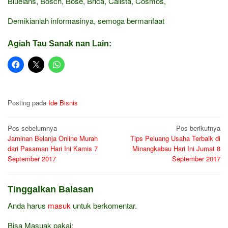
Bluelans, Bosch, Bose, Brica, Calista, Cosmos,
Demikianlah informasinya, semoga bermanfaat
Agiah Tau Sanak nan Lain:
Posting pada
Ide Bisnis
Navigasi
Pos sebelumnya
Pos berikutnya
Jaminan Belanja Online Murah
Tips Peluang Usaha Terbaik di
pos
dari Pasaman Hari Ini Kamis 7
Minangkabau Hari Ini Jumat 8
September 2017
September 2017
Tinggalkan Balasan
Anda harus
masuk
untuk berkomentar.
Bisa Masuak pakai: