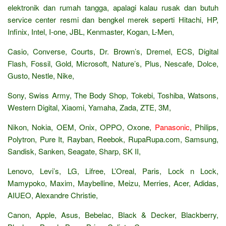
elektronik dan rumah tangga, apalagi kalau rusak dan butuh
service center resmi dan bengkel merek seperti Hitachi, HP,
Infinix, Intel, I-one, JBL, Kenmaster, Kogan, L-Men,
Casio, Converse, Courts, Dr. Brown’s, Dremel, ECS, Digital
Flash, Fossil, Gold, Microsoft, Nature’s, Plus, Nescafe, Dolce,
Gusto, Nestle, Nike,
Sony, Swiss Army, The Body Shop, Tokebi, Toshiba, Watsons,
Western Digital, Xiaomi, Yamaha, Zada, ZTE, 3M,
Nikon, Nokia, OEM, Onix, OPPO, Oxone,
Panasonic
, Philips,
Polytron, Pure It, Rayban, Reebok, RupaRupa.com, Samsung,
Sandisk, Sanken, Seagate, Sharp, SK II,
Lenovo, Levi’s, LG, Lifree, L’Oreal, Paris, Lock n Lock,
Mamypoko, Maxim, Maybelline, Meizu, Merries, Acer, Adidas,
AIUEO, Alexandre Christie,
Canon, Apple, Asus, Bebelac, Black & Decker, Blackberry,