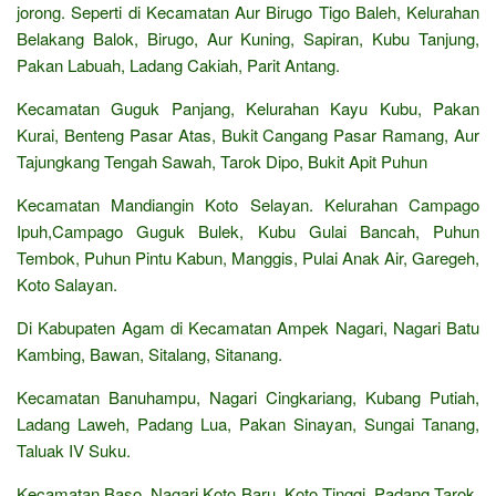
jorong. Seperti di Kecamatan Aur Birugo Tigo Baleh, Kelurahan
Belakang Balok, Birugo, Aur Kuning, Sapiran, Kubu Tanjung,
Pakan Labuah, Ladang Cakiah, Parit Antang.
Kecamatan Guguk Panjang, Kelurahan Kayu Kubu, Pakan
Kurai, Benteng Pasar Atas, Bukit Cangang Pasar Ramang, Aur
Tajungkang Tengah Sawah, Tarok Dipo, Bukit Apit Puhun
Kecamatan Mandiangin Koto Selayan. Kelurahan Campago
Ipuh,Campago Guguk Bulek, Kubu Gulai Bancah, Puhun
Tembok, Puhun Pintu Kabun, Manggis, Pulai Anak Air, Garegeh,
Koto Salayan.
Di Kabupaten Agam di Kecamatan Ampek Nagari, Nagari Batu
Kambing, Bawan, Sitalang, Sitanang.
Kecamatan Banuhampu, Nagari Cingkariang, Kubang Putiah,
Ladang Laweh, Padang Lua, Pakan Sinayan, Sungai Tanang,
Taluak IV Suku.
Kecamatan Baso. Nagari Koto Baru, Koto Tinggi, Padang Tarok,