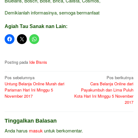
Bluelans, Bosch, Bose, Brica, Calista, Cosmos,
Demikianlah informasinya, semoga bermanfaat
Agiah Tau Sanak nan Lain:
Posting pada
Ide Bisnis
Navigasi
Pos sebelumnya
Pos berikutnya
Untung Belanja Online Murah dari
Cara Belanja Online dari
pos
Pariaman Hari Ini Minggu 5
Payakumbuh dan Lima Puluh
November 2017
Kota Hari Ini Minggu 5 November
2017
Tinggalkan Balasan
Anda harus
masuk
untuk berkomentar.