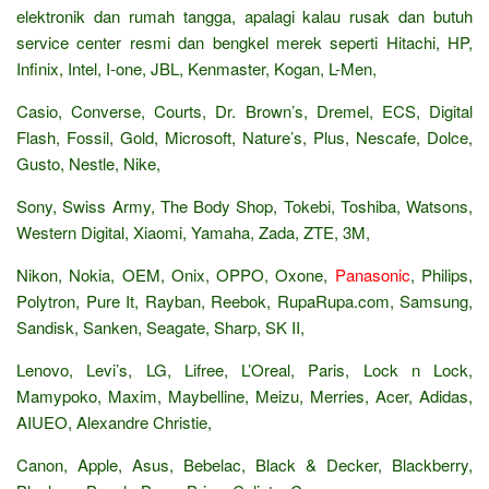
elektronik dan rumah tangga, apalagi kalau rusak dan butuh
service center resmi dan bengkel merek seperti Hitachi, HP,
Infinix, Intel, I-one, JBL, Kenmaster, Kogan, L-Men,
Casio, Converse, Courts, Dr. Brown’s, Dremel, ECS, Digital
Flash, Fossil, Gold, Microsoft, Nature’s, Plus, Nescafe, Dolce,
Gusto, Nestle, Nike,
Sony, Swiss Army, The Body Shop, Tokebi, Toshiba, Watsons,
Western Digital, Xiaomi, Yamaha, Zada, ZTE, 3M,
Nikon, Nokia, OEM, Onix, OPPO, Oxone,
Panasonic
, Philips,
Polytron, Pure It, Rayban, Reebok, RupaRupa.com, Samsung,
Sandisk, Sanken, Seagate, Sharp, SK II,
Lenovo, Levi’s, LG, Lifree, L’Oreal, Paris, Lock n Lock,
Mamypoko, Maxim, Maybelline, Meizu, Merries, Acer, Adidas,
AIUEO, Alexandre Christie,
Canon, Apple, Asus, Bebelac, Black & Decker, Blackberry,