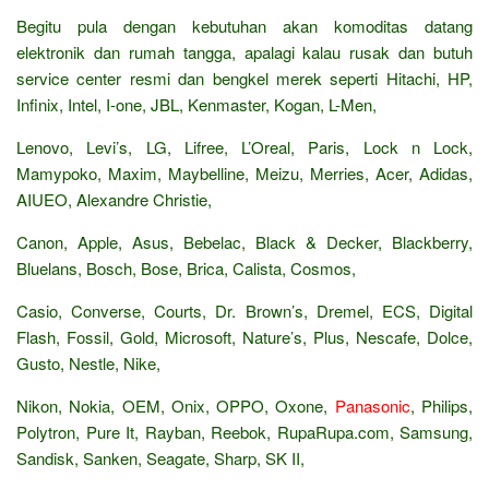
Begitu pula dengan kebutuhan akan komoditas datang
elektronik dan rumah tangga, apalagi kalau rusak dan butuh
service center resmi dan bengkel merek seperti Hitachi, HP,
Infinix, Intel, I-one, JBL, Kenmaster, Kogan, L-Men,
Lenovo, Levi’s, LG, Lifree, L’Oreal, Paris, Lock n Lock,
Mamypoko, Maxim, Maybelline, Meizu, Merries, Acer, Adidas,
AIUEO, Alexandre Christie,
Canon, Apple, Asus, Bebelac, Black & Decker, Blackberry,
Bluelans, Bosch, Bose, Brica, Calista, Cosmos,
Casio, Converse, Courts, Dr. Brown’s, Dremel, ECS, Digital
Flash, Fossil, Gold, Microsoft, Nature’s, Plus, Nescafe, Dolce,
Gusto, Nestle, Nike,
Nikon, Nokia, OEM, Onix, OPPO, Oxone,
Panasonic
, Philips,
Polytron, Pure It, Rayban, Reebok, RupaRupa.com, Samsung,
Sandisk, Sanken, Seagate, Sharp, SK II,