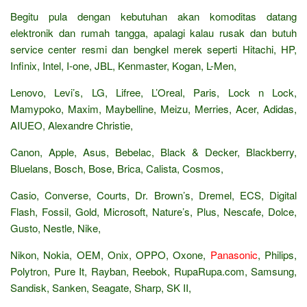
Begitu pula dengan kebutuhan akan komoditas datang
elektronik dan rumah tangga, apalagi kalau rusak dan butuh
service center resmi dan bengkel merek seperti Hitachi, HP,
Infinix, Intel, I-one, JBL, Kenmaster, Kogan, L-Men,
Lenovo, Levi’s, LG, Lifree, L’Oreal, Paris, Lock n Lock,
Mamypoko, Maxim, Maybelline, Meizu, Merries, Acer, Adidas,
AIUEO, Alexandre Christie,
Canon, Apple, Asus, Bebelac, Black & Decker, Blackberry,
Bluelans, Bosch, Bose, Brica, Calista, Cosmos,
Casio, Converse, Courts, Dr. Brown’s, Dremel, ECS, Digital
Flash, Fossil, Gold, Microsoft, Nature’s, Plus, Nescafe, Dolce,
Gusto, Nestle, Nike,
Nikon, Nokia, OEM, Onix, OPPO, Oxone,
Panasonic
, Philips,
Polytron, Pure It, Rayban, Reebok, RupaRupa.com, Samsung,
Sandisk, Sanken, Seagate, Sharp, SK II,