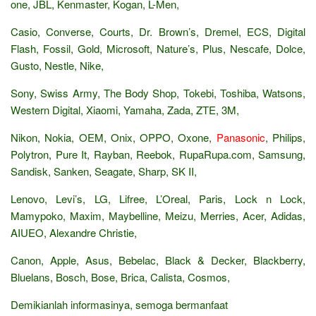
one, JBL, Kenmaster, Kogan, L-Men,
Casio, Converse, Courts, Dr. Brown’s, Dremel, ECS, Digital
Flash, Fossil, Gold, Microsoft, Nature’s, Plus, Nescafe, Dolce,
Gusto, Nestle, Nike,
Sony, Swiss Army, The Body Shop, Tokebi, Toshiba, Watsons,
Western Digital, Xiaomi, Yamaha, Zada, ZTE, 3M,
Nikon, Nokia, OEM, Onix, OPPO, Oxone,
Panasonic
, Philips,
Polytron, Pure It, Rayban, Reebok, RupaRupa.com, Samsung,
Sandisk, Sanken, Seagate, Sharp, SK II,
Lenovo, Levi’s, LG, Lifree, L’Oreal, Paris, Lock n Lock,
Mamypoko, Maxim, Maybelline, Meizu, Merries, Acer, Adidas,
AIUEO, Alexandre Christie,
Canon, Apple, Asus, Bebelac, Black & Decker, Blackberry,
Bluelans, Bosch, Bose, Brica, Calista, Cosmos,
Demikianlah informasinya, semoga bermanfaat