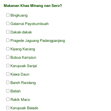
Makanan Khas Minang nan Sero?
Bingkuang
Galamai Payokumbuah
Dakak-dakak
Pragede Jaguang Padangpanjang
Kipang Kacang
Bubua Kampiun
Karupuak Sanjai
Kawa Daun
Bareh Randang
Batiah
Rakik Maco
Karupuak Balado