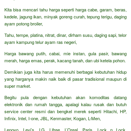
Kita bisa mencari tahu harga seperti harga cabe, garam, beras,
kedele, jagung ikan, minyak goreng curah, tepung terigu, daging
ayam potong broiler,
Tahu, tempe, platina, nitrat, dinar, dirham susu, daging sapi, telor
ayam kampung telur ayam ras negeri,
Harga bawang putih, cabai, mie instan, gula pasir, bawang
merah, harga emas, perak, kacang tanah, dan ubi ketela pohon.
Demikian juga kita harus memenuhi berbagai kebutuhan hidup
yang harganya makin naik baik di pasar tradisional maupun di
super market.
Begitu pula dengan kebutuhan akan komoditas datang
elektronik dan rumah tangga, apalagi kalau rusak dan butuh
service center resmi dan bengkel merek seperti Hitachi, HP,
Infinix, Intel, I-one, JBL, Kenmaster, Kogan, L-Men,
Lenovo, Levi’s, LG, Lifree, L’Oreal, Paris, Lock n Lock,