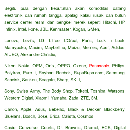
Begitu pula dengan kebutuhan akan komoditas datang
elektronik dan rumah tangga, apalagi kalau rusak dan butuh
service center resmi dan bengkel merek seperti Hitachi, HP,
Infinix, Intel, I-one, JBL, Kenmaster, Kogan, L-Men,
Lenovo, Levi’s, LG, Lifree, L’Oreal, Paris, Lock n Lock,
Mamypoko, Maxim, Maybelline, Meizu, Merries, Acer, Adidas,
AIUEO, Alexandre Christie,
Nikon, Nokia, OEM, Onix, OPPO, Oxone,
Panasonic
, Philips,
Polytron, Pure It, Rayban, Reebok, RupaRupa.com, Samsung,
Sandisk, Sanken, Seagate, Sharp, SK II,
Sony, Swiss Army, The Body Shop, Tokebi, Toshiba, Watsons,
Western Digital, Xiaomi, Yamaha, Zada, ZTE, 3M,
Canon, Apple, Asus, Bebelac, Black & Decker, Blackberry,
Bluelans, Bosch, Bose, Brica, Calista, Cosmos,
Casio, Converse, Courts, Dr. Brown’s, Dremel, ECS, Digital