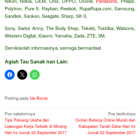
Nikon, Nokia, OEM, Onix, OPPO, Oxone,
Panasonic
, Philips,
Polytron, Pure It, Rayban, Reebok, RupaRupa.com, Samsung,
Sandisk, Sanken, Seagate, Sharp, SK II,
Sony, Swiss Army, The Body Shop, Tokebi, Toshiba, Watsons,
Western Digital, Xiaomi, Yamaha, Zada, ZTE, 3M,
Demikianlah informasinya, semoga bermanfaat
Agiah Tau Sanak nan Lain:
Posting pada
Ide Bisnis
Navigasi
Pos sebelumnya
Pos berikutnya
Tips Peluang Usaha dan
Cicilan Belanja Online Murah dari
pos
Lowongan Kerja Terbaik di Minang
Kabupaten Tanah Datar Hari Ini
Hari Ini Jumat 22 September 2017
Jumat 22 September 2017