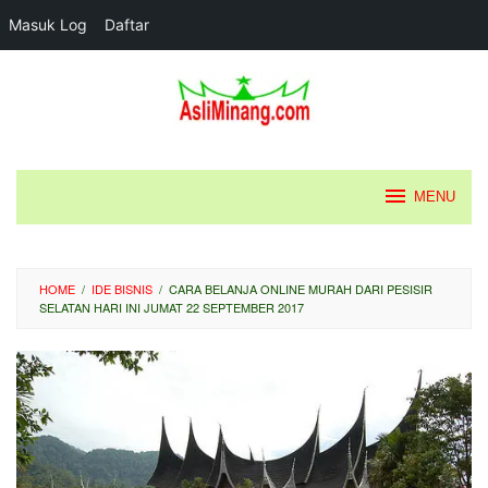
Masuk Log
Daftar
Loncat
ke
konten
MENU
HOME
/
IDE BISNIS
/
CARA BELANJA ONLINE MURAH DARI PESISIR
SELATAN HARI INI JUMAT 22 SEPTEMBER 2017