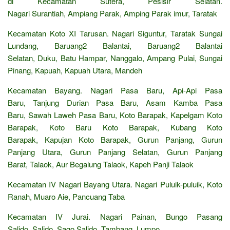
di Kecamatan Sutera, Pesisir Selatan.
Nagari Surantiah, Ampiang Parak, Amping Parak imur, Taratak
Kecamatan Koto XI Tarusan. Nagari Siguntur, Taratak Sungai
Lundang, Baruang2 Balantai, Baruang2 Balantai
Selatan, Duku, Batu Hampar, Nanggalo, Ampang Pulai, Sungai
Pinang, Kapuah, Kapuah Utara, Mandeh
Kecamatan Bayang. Nagari Pasa Baru, Api-Api Pasa
Baru, Tanjung Durian Pasa Baru, Asam Kamba Pasa
Baru, Sawah Laweh Pasa Baru, Koto Barapak, Kapelgam Koto
Barapak, Koto Baru Koto Barapak, Kubang Koto
Barapak, Kapujan Koto Barapak, Gurun Panjang, Gurun
Panjang Utara, Gurun Panjang Selatan, Gurun Panjang
Barat, Talaok, Aur Begalung Talaok, Kapeh Panji Talaok
Kecamatan IV Nagari Bayang Utara. Nagari Puluik-puluik, Koto
Ranah, Muaro Aie, Pancuang Taba
Kecamatan IV Jurai. Nagari Painan, Bungo Pasang
Salido, Salido, Sago Salido, Tambang, Lumpo