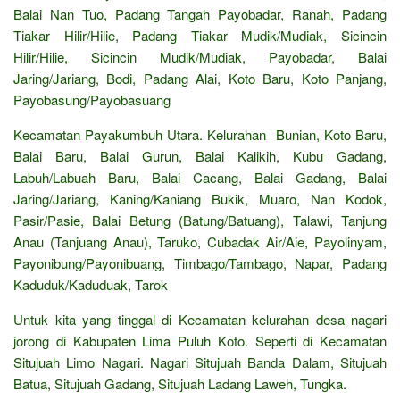
Balai Nan Tuo, Padang Tangah Payobadar, Ranah, Padang
Tiakar Hilir/Hilie, Padang Tiakar Mudik/Mudiak, Sicincin
Hilir/Hilie, Sicincin Mudik/Mudiak, Payobadar, Balai
Jaring/Jariang, Bodi, Padang Alai, Koto Baru, Koto Panjang,
Payobasung/Payobasuang
Kecamatan Payakumbuh Utara. Kelurahan Bunian, Koto Baru,
Balai Baru, Balai Gurun, Balai Kalikih, Kubu Gadang,
Labuh/Labuah Baru, Balai Cacang, Balai Gadang, Balai
Jaring/Jariang, Kaning/Kaniang Bukik, Muaro, Nan Kodok,
Pasir/Pasie, Balai Betung (Batung/Batuang), Talawi, Tanjung
Anau (Tanjuang Anau), Taruko, Cubadak Air/Aie, Payolinyam,
Payonibung/Payonibuang, Timbago/Tambago, Napar, Padang
Kaduduk/Kaduduak, Tarok
Untuk kita yang tinggal di Kecamatan kelurahan desa nagari
jorong di Kabupaten Lima Puluh Koto. Seperti di Kecamatan
Situjuah Limo Nagari. Nagari Situjuah Banda Dalam, Situjuah
Batua, Situjuah Gadang, Situjuah Ladang Laweh, Tungka.