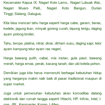
Kecamatan Kapua IX. Nagari Koto Lamo,. Nagari Lubuak Alai,.
Nagari Muaro Paiti,. Nagari Koto Bangun, Durian
Tinggi, Sialang, Galugua,
Kita bisa mencari tahu harga seperti harga cabe, garam, beras,
kedele, jagung ikan, minyak goreng curah, tepung terigu, daging
ayam potong broiler,
Tahu, tempe, platina, nitrat, dinar, dirham susu, daging sapi, telor
ayam kampung telur ayam ras negeri,
Harga bawang putih, cabai, mie instan, gula pasir, bawang
merah, harga emas, perak, kacang tanah, dan ubi ketela pohon.
Demikian juga kita harus memenuhi berbagai kebutuhan hidup
yang harganya makin naik baik di pasar tradisional maupun di
super market.
Juga untuk pemenuhan kebutuhan akan komoditas datang
elektronik dan rumah tangga seperti Hitachi, HP, Infinix, Intel, I-
one, JBL, Kenmaster, Kogan, L-Men,