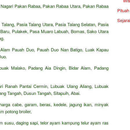
Wis
. Nagari Pakan Rabaa, Pakan Rabaa Utara, Pakan Rabaa
Pituah
Sejara
Talang, Pasia Talang Utara, Pasia Talang Selatan, Pasia
o Baru, Pulakek, Pasa Muaro Labuah, Bomas, Sako Utara
ng.
 Alam Pauah Duo, Pauah Duo Nan Batigo, Luak Kapau
Duo.
buak Malako, Padang Aia Dingin, Bidar Alam, Padang
ri Ranah Pantai Cermin, Lubuak Ulang Aliang, Lubuak
iang Tangah, Dusun Tangah, Sitapuih, Abai.
 harga cabe, garam, beras, kedele, jagung ikan, minyak
m potong broiler,
rham susu, daging sapi, telor ayam kampung telur ayam ras