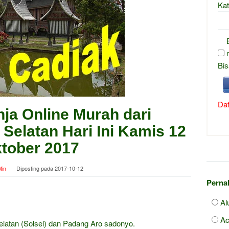
Kat
Bis
Daf
nja Online Murah dari
Selatan Hari Ini Kamis 12
tober 2017
in
Diposting pada
2017-10-12
Pernah
Al
Ac
elatan (Solsel) dan Padang Aro sadonyo.