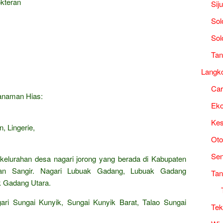
okteran
Sij
Sol
Sol
Tan
Langk
Ca
Tanaman Hias:
Ek
Kes
, Lingerie,
Oto
Sen
 kelurahan desa nagari jorong yang berada di Kabupaten
tan Sangir. Nagari Lubuak Gadang, Lubuak Gadang
Tan
k Gadang Utara.
ari Sungai Kunyik, Sungai Kunyik Barat, Talao Sungai
Tek