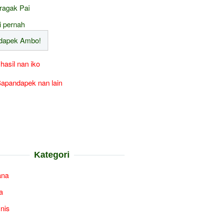
ragak Pai
i pernah
 hasil nan iko
apandapek nan lain
Kategori
ana
a
snis