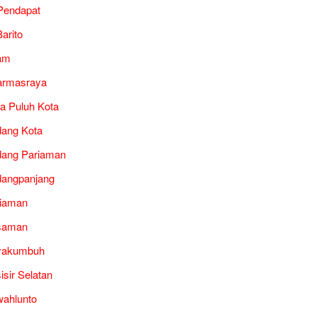
Pendapat
arito
am
armasraya
a Puluh Kota
ang Kota
ang Pariaman
angpanjang
iaman
saman
yakumbuh
isir Selatan
ahlunto