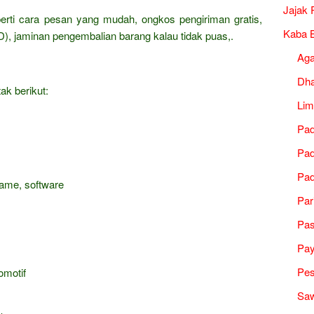
Jajak 
erti cara pesan yang mudah, ongkos pengiriman gratis,
Kaba B
), jaminan pengembalian barang kalau tidak puas,.
Ag
Dh
ak berikut:
Lim
Pad
Pad
Pad
game, software
Par
Pa
Pa
Pes
omotif
Saw