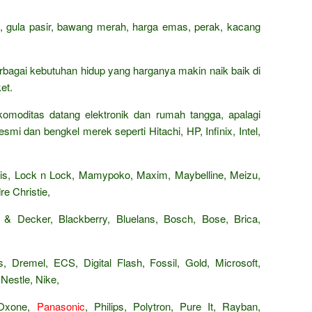
n, gula pasir, bawang merah, harga emas, perak, kacang
rbagai kebutuhan hidup yang harganya makin naik baik di
et.
omoditas datang elektronik dan rumah tangga, apalagi
smi dan bengkel merek seperti Hitachi, HP, Infinix, Intel,
Paris, Lock n Lock, Mamypoko, Maxim, Maybelline, Meizu,
e Christie,
 & Decker, Blackberry, Bluelans, Bosch, Bose, Brica,
, Dremel, ECS, Digital Flash, Fossil, Gold, Microsoft,
Nestle, Nike,
 Oxone,
Panasonic
, Philips, Polytron, Pure It, Rayban,