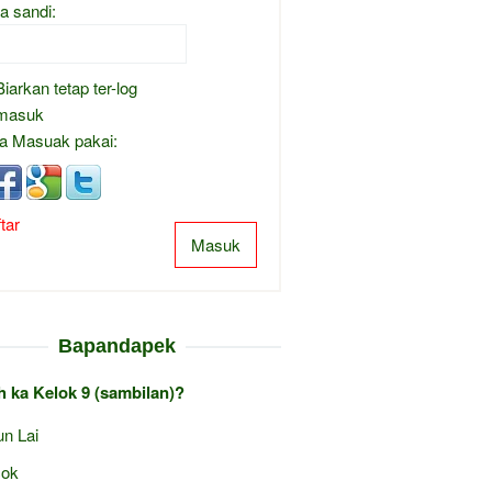
a sandi:
Biarkan tetap ter-log
masuk
a Masuak pakai:
tar
Masuk
Bapandapek
 ka Kelok 9 (sambilan)?
un Lai
ok