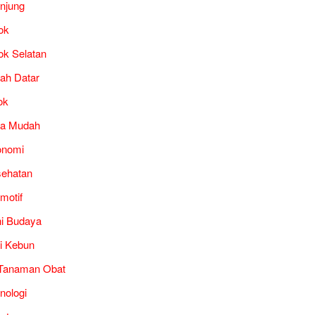
unjung
ok
ok Selatan
ah Datar
ok
ra Mudah
onomi
ehatan
motif
i Budaya
i Kebun
Tanaman Obat
nologi