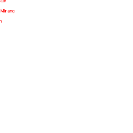
ata
 Minang
h