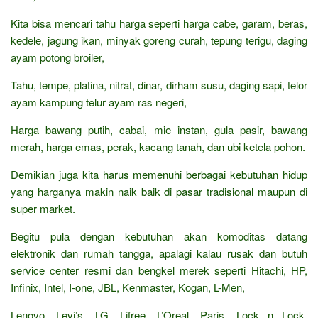
Kita bisa mencari tahu harga seperti harga cabe, garam, beras,
kedele, jagung ikan, minyak goreng curah, tepung terigu, daging
ayam potong broiler,
Tahu, tempe, platina, nitrat, dinar, dirham susu, daging sapi, telor
ayam kampung telur ayam ras negeri,
Harga bawang putih, cabai, mie instan, gula pasir, bawang
merah, harga emas, perak, kacang tanah, dan ubi ketela pohon.
Demikian juga kita harus memenuhi berbagai kebutuhan hidup
yang harganya makin naik baik di pasar tradisional maupun di
super market.
Begitu pula dengan kebutuhan akan komoditas datang
elektronik dan rumah tangga, apalagi kalau rusak dan butuh
service center resmi dan bengkel merek seperti Hitachi, HP,
Infinix, Intel, I-one, JBL, Kenmaster, Kogan, L-Men,
Lenovo, Levi’s, LG, Lifree, L’Oreal, Paris, Lock n Lock,