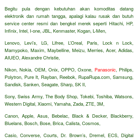
Begitu pula dengan kebutuhan akan komoditas datang
elektronik dan rumah tangga, apalagi kalau rusak dan butuh
service center resmi dan bengkel merek seperti Hitachi, HP,
Infinix, Intel, I-one, JBL, Kenmaster, Kogan, L-Men,
Lenovo, Levi’s, LG, Lifree, L’Oreal, Paris, Lock n Lock,
Mamypoko, Maxim, Maybelline, Meizu, Merries, Acer, Adidas,
AIUEO, Alexandre Christie,
Nikon, Nokia, OEM, Onix, OPPO, Oxone,
Panasonic
, Philips,
Polytron, Pure It, Rayban, Reebok, RupaRupa.com, Samsung,
Sandisk, Sanken, Seagate, Sharp, SK II,
Sony, Swiss Army, The Body Shop, Tokebi, Toshiba, Watsons,
Western Digital, Xiaomi, Yamaha, Zada, ZTE, 3M,
Canon, Apple, Asus, Bebelac, Black & Decker, Blackberry,
Bluelans, Bosch, Bose, Brica, Calista, Cosmos,
Casio, Converse, Courts, Dr. Brown’s, Dremel, ECS, Digital