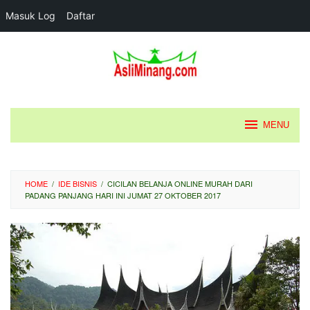
Masuk Log
Daftar
Loncat
ke
konten
MENU
HOME
/
IDE BISNIS
/
CICILAN BELANJA ONLINE MURAH DARI
PADANG PANJANG HARI INI JUMAT 27 OKTOBER 2017