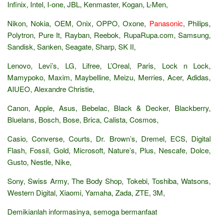
Infinix, Intel, I-one, JBL, Kenmaster, Kogan, L-Men,
Nikon, Nokia, OEM, Onix, OPPO, Oxone,
Panasonic
, Philips,
Polytron, Pure It, Rayban, Reebok, RupaRupa.com, Samsung,
Sandisk, Sanken, Seagate, Sharp, SK II,
Lenovo, Levi’s, LG, Lifree, L’Oreal, Paris, Lock n Lock,
Mamypoko, Maxim, Maybelline, Meizu, Merries, Acer, Adidas,
AIUEO, Alexandre Christie,
Canon, Apple, Asus, Bebelac, Black & Decker, Blackberry,
Bluelans, Bosch, Bose, Brica, Calista, Cosmos,
Casio, Converse, Courts, Dr. Brown’s, Dremel, ECS, Digital
Flash, Fossil, Gold, Microsoft, Nature’s, Plus, Nescafe, Dolce,
Gusto, Nestle, Nike,
Sony, Swiss Army, The Body Shop, Tokebi, Toshiba, Watsons,
Western Digital, Xiaomi, Yamaha, Zada, ZTE, 3M,
Demikianlah informasinya, semoga bermanfaat