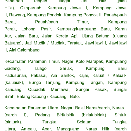
Pariaman Tengah. Nagari Jati Hilir (jalan
Hilia), Cimparuah, Kampung Jawa I, Kampung Jawa
II, Rawang, Kampung Pondok, Kampung Pondok II, Pauah/pauh
Barat, Pauah/pauh Timur, Kampung
Perak, Lohong, Pasir, Kampung/kampuang Baru, Karan
Aur, Jalan Baru, Jalan Kereta Api, Ujung Batung (ujuang
Batuang), Jati Mudik / Mudiak, Taratak, Jawi-jawi I, Jawi-jawi
II, Alai Galombang.
Kecamatan Pariaman Timur. Nagari Koto Marapak, Kampuang
Gadang, Talago Sariak, Kampung Baru
Padusunan, Pakasai, Aia Santok, Kajai, Kaluat / Kaluaik
(kaluaiak), Bungo Tanjung, Kampung Tangah, Kampung
Kandang, Cubadak Mentawai, Sungai Pasak, Sungai
Sirah, Batang Kabung / Kabuang, Bato.
Kecamatan Pariaman Utara. Nagari Balai Naras/nareh, Naras I
(nareh I), Padang Birik-birik (biriak-biriak), Sintuk
(sintuak), Tungka Selatan, Tungka
Utara, Ampalu, Apar, Mangguang, Naras Hilir (nareh