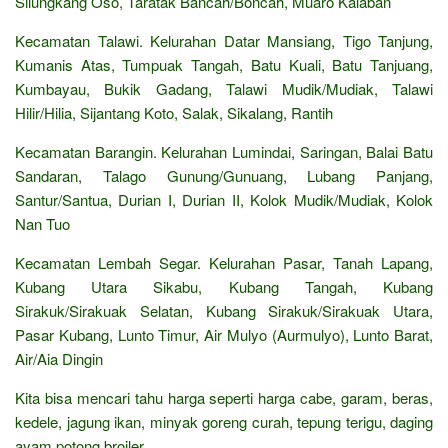
Silungkang Oso, Taratak Bancah/Boncah, Muaro Kalaban
Kecamatan Talawi. Kelurahan Datar Mansiang, Tigo Tanjung,
Kumanis Atas, Tumpuak Tangah, Batu Kuali, Batu Tanjuang,
Kumbayau, Bukik Gadang, Talawi Mudik/Mudiak, Talawi
Hilir/Hilia, Sijantang Koto, Salak, Sikalang, Rantih
Kecamatan Barangin. Kelurahan Lumindai, Saringan, Balai Batu
Sandaran, Talago Gunung/Gunuang, Lubang Panjang,
Santur/Santua, Durian I, Durian II, Kolok Mudik/Mudiak, Kolok
Nan Tuo
Kecamatan Lembah Segar. Kelurahan Pasar, Tanah Lapang,
Kubang Utara Sikabu, Kubang Tangah, Kubang
Sirakuk/Sirakuak Selatan, Kubang Sirakuk/Sirakuak Utara,
Pasar Kubang, Lunto Timur, Air Mulyo (Aurmulyo), Lunto Barat,
Air/Aia Dingin
Kita bisa mencari tahu harga seperti harga cabe, garam, beras,
kedele, jagung ikan, minyak goreng curah, tepung terigu, daging
ayam potong broiler,