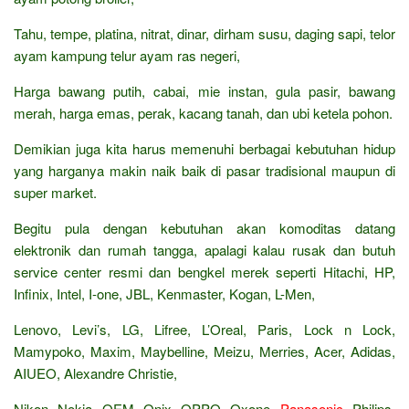
Tahu, tempe, platina, nitrat, dinar, dirham susu, daging sapi, telor
ayam kampung telur ayam ras negeri,
Harga bawang putih, cabai, mie instan, gula pasir, bawang
merah, harga emas, perak, kacang tanah, dan ubi ketela pohon.
Demikian juga kita harus memenuhi berbagai kebutuhan hidup
yang harganya makin naik baik di pasar tradisional maupun di
super market.
Begitu pula dengan kebutuhan akan komoditas datang
elektronik dan rumah tangga, apalagi kalau rusak dan butuh
service center resmi dan bengkel merek seperti Hitachi, HP,
Infinix, Intel, I-one, JBL, Kenmaster, Kogan, L-Men,
Lenovo, Levi’s, LG, Lifree, L’Oreal, Paris, Lock n Lock,
Mamypoko, Maxim, Maybelline, Meizu, Merries, Acer, Adidas,
AIUEO, Alexandre Christie,
Nikon, Nokia, OEM, Onix, OPPO, Oxone,
Panasonic
, Philips,