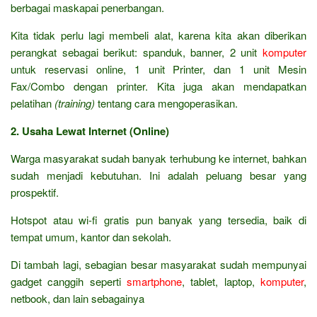
berbagai maskapai penerbangan.
Kita tidak perlu lagi membeli alat, karena kita akan diberikan
perangkat sebagai berikut: spanduk, banner, 2 unit
komputer
untuk reservasi online, 1 unit Printer, dan 1 unit Mesin
Fax/Combo dengan printer. Kita juga akan mendapatkan
pelatihan
(training)
tentang cara mengoperasikan.
2. Usaha Lewat Internet (Online)
Warga masyarakat sudah banyak terhubung ke internet, bahkan
sudah menjadi kebutuhan. Ini adalah peluang besar yang
prospektif.
Hotspot atau wi-fi gratis pun banyak yang tersedia, baik di
tempat umum, kantor dan sekolah.
Di tambah lagi, sebagian besar masyarakat sudah mempunyai
gadget canggih seperti
smartphone
, tablet, laptop,
komputer
,
netbook, dan lain sebagainya