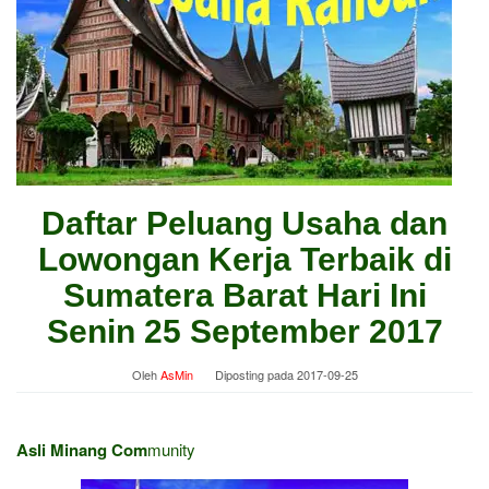
Daftar Peluang Usaha dan
Lowongan Kerja Terbaik di
Sumatera Barat Hari Ini
Senin 25 September 2017
Oleh
AsMin
Diposting pada
2017-09-25
Asli Minang Com
munity