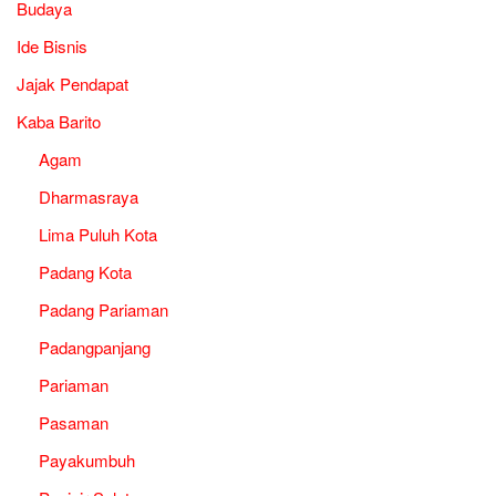
Budaya
Ide Bisnis
Jajak Pendapat
Kaba Barito
Agam
Dharmasraya
Lima Puluh Kota
Padang Kota
Padang Pariaman
Padangpanjang
Pariaman
Pasaman
Payakumbuh