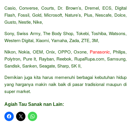
Casio, Converse, Courts, Dr. Brown’s, Dremel, ECS, Digital
Flash, Fossil, Gold, Microsoft, Nature’s, Plus, Nescafe, Dolce,
Gusto, Nestle, Nike,
Sony, Swiss Army, The Body Shop, Tokebi, Toshiba, Watsons,
Western Digital, Xiaomi, Yamaha, Zada, ZTE, 3M,
Nikon, Nokia, OEM, Onix, OPPO, Oxone,
Panasonic
, Philips,
Polytron, Pure It, Rayban, Reebok, RupaRupa.com, Samsung,
Sandisk, Sanken, Seagate, Sharp, SK II,
Demikian juga kita harus memenuhi berbagai kebutuhan hidup
yang harganya makin naik baik di pasar tradisional maupun di
super market.
Agiah Tau Sanak nan Lain: