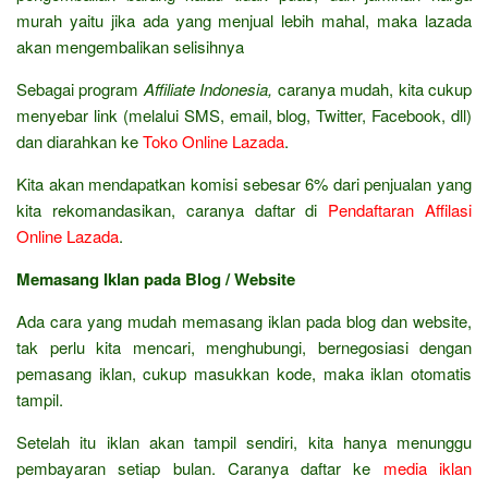
murah yaitu jika ada yang menjual lebih mahal, maka lazada
akan mengembalikan selisihnya
Sebagai program
Affiliate Indonesia,
caranya mudah, kita cukup
menyebar link (melalui SMS, email, blog, Twitter, Facebook, dll)
dan diarahkan ke
Toko Online Lazada
.
Kita akan mendapatkan komisi sebesar 6% dari penjualan yang
kita rekomandasikan, caranya daftar di
Pendaftaran Affilasi
Online Lazada
.
Memasang Iklan pada Blog / Website
Ada cara yang mudah memasang iklan pada blog dan website,
tak perlu kita mencari, menghubungi, bernegosiasi dengan
pemasang iklan, cukup masukkan kode, maka iklan otomatis
tampil.
Setelah itu iklan akan tampil sendiri, kita hanya menunggu
pembayaran setiap bulan. Caranya daftar ke
media iklan