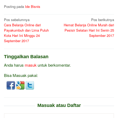
Posting pada
Ide Bisnis
Navigasi
Pos sebelumnya
Pos berikutnya
Cara Belanja Online dari
Hemat Belanja Online Murah dari
pos
Payakumbuh dan Lima Puluh
Pesisir Selatan Hari Ini Senin 25
Kota Hari Ini Minggu 24
September 2017
September 2017
Tinggalkan Balasan
Anda harus
masuk
untuk berkomentar.
Bisa Masuak pakai:
Masuak atau Daftar