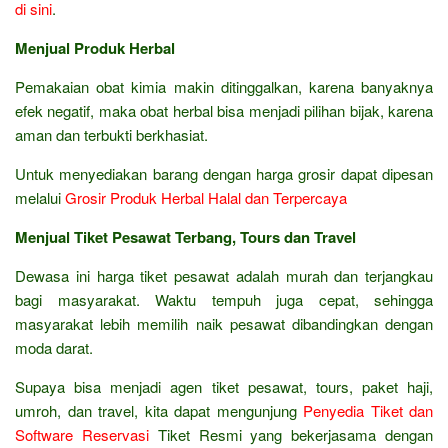
di sini
.
Menjual Produk Herbal
Pemakaian obat kimia makin ditinggalkan, karena banyaknya
efek negatif, maka obat herbal bisa menjadi pilihan bijak, karena
aman dan terbukti berkhasiat.
Untuk menyediakan barang dengan harga grosir dapat dipesan
melalui
Grosir Produk Herbal Halal dan Terpercaya
Menjual Tiket Pesawat Terbang, Tours dan Travel
Dewasa ini harga tiket pesawat adalah murah dan terjangkau
bagi masyarakat. Waktu tempuh juga cepat, sehingga
masyarakat lebih memilih naik pesawat dibandingkan dengan
moda darat.
Supaya bisa menjadi agen tiket pesawat, tours, paket haji,
umroh, dan travel, kita dapat mengunjung
Penyedia Tiket dan
Software Reservasi
Tiket Resmi yang bekerjasama dengan