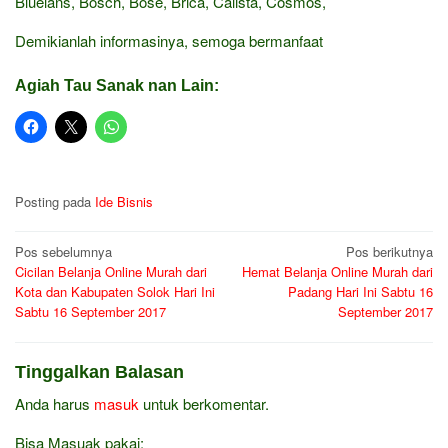
Bluelans, Bosch, Bose, Brica, Calista, Cosmos,
Demikianlah informasinya, semoga bermanfaat
Agiah Tau Sanak nan Lain:
Posting pada
Ide Bisnis
Navigasi
Pos sebelumnya
Pos berikutnya
Cicilan Belanja Online Murah dari
Hemat Belanja Online Murah dari
pos
Kota dan Kabupaten Solok Hari Ini
Padang Hari Ini Sabtu 16
Sabtu 16 September 2017
September 2017
Tinggalkan Balasan
Anda harus
masuk
untuk berkomentar.
Bisa Masuak pakai: