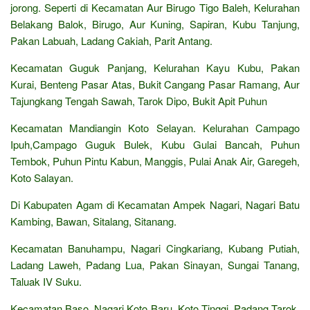
jorong. Seperti di Kecamatan Aur Birugo Tigo Baleh, Kelurahan
Belakang Balok, Birugo, Aur Kuning, Sapiran, Kubu Tanjung,
Pakan Labuah, Ladang Cakiah, Parit Antang.
Kecamatan Guguk Panjang, Kelurahan Kayu Kubu, Pakan
Kurai, Benteng Pasar Atas, Bukit Cangang Pasar Ramang, Aur
Tajungkang Tengah Sawah, Tarok Dipo, Bukit Apit Puhun
Kecamatan Mandiangin Koto Selayan. Kelurahan Campago
Ipuh,Campago Guguk Bulek, Kubu Gulai Bancah, Puhun
Tembok, Puhun Pintu Kabun, Manggis, Pulai Anak Air, Garegeh,
Koto Salayan.
Di Kabupaten Agam di Kecamatan Ampek Nagari, Nagari Batu
Kambing, Bawan, Sitalang, Sitanang.
Kecamatan Banuhampu, Nagari Cingkariang, Kubang Putiah,
Ladang Laweh, Padang Lua, Pakan Sinayan, Sungai Tanang,
Taluak IV Suku.
Kecamatan Baso. Nagari Koto Baru, Koto Tinggi, Padang Tarok,