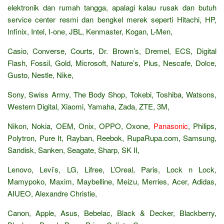
elektronik dan rumah tangga, apalagi kalau rusak dan butuh
service center resmi dan bengkel merek seperti Hitachi, HP,
Infinix, Intel, I-one, JBL, Kenmaster, Kogan, L-Men,
Casio, Converse, Courts, Dr. Brown’s, Dremel, ECS, Digital
Flash, Fossil, Gold, Microsoft, Nature’s, Plus, Nescafe, Dolce,
Gusto, Nestle, Nike,
Sony, Swiss Army, The Body Shop, Tokebi, Toshiba, Watsons,
Western Digital, Xiaomi, Yamaha, Zada, ZTE, 3M,
Nikon, Nokia, OEM, Onix, OPPO, Oxone,
Panasonic
, Philips,
Polytron, Pure It, Rayban, Reebok, RupaRupa.com, Samsung,
Sandisk, Sanken, Seagate, Sharp, SK II,
Lenovo, Levi’s, LG, Lifree, L’Oreal, Paris, Lock n Lock,
Mamypoko, Maxim, Maybelline, Meizu, Merries, Acer, Adidas,
AIUEO, Alexandre Christie,
Canon, Apple, Asus, Bebelac, Black & Decker, Blackberry,