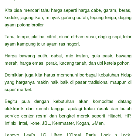
Kita bisa mencari tahu harga seperti harga cabe, garam, beras,
kedele, jagung ikan, minyak goreng curah, tepung terigu, daging
ayam potong broiler,
Tahu, tempe, platina, nitrat, dinar, dirham susu, daging sapi, telor
ayam kampung telur ayam ras negeri,
Harga bawang putih, cabai, mie instan, gula pasir, bawang
merah, harga emas, perak, kacang tanah, dan ubi ketela pohon.
Demikian juga kita harus memenuhi berbagai kebutuhan hidup
yang harganya makin naik baik di pasar tradisional maupun di
super market.
Begitu pula dengan kebutuhan akan komoditas datang
elektronik dan rumah tangga, apalagi kalau rusak dan butuh
service center resmi dan bengkel merek seperti Hitachi, HP,
Infinix, Intel, I-one, JBL, Kenmaster, Kogan, L-Men,
Lenovo, Levi’s, LG, Lifree, L’Oreal, Paris, Lock n Lock,