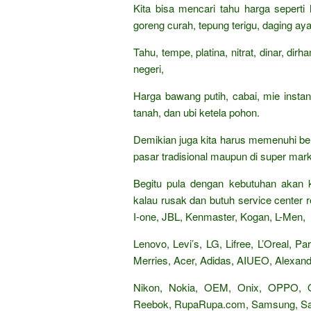
Kita bisa mencari tahu harga seperti
goreng curah, tepung terigu, daging aya
Tahu, tempe, platina, nitrat, dinar, di
negeri,
Harga bawang putih, cabai, mie insta
tanah, dan ubi ketela pohon.
Demikian juga kita harus memenuhi be
pasar tradisional maupun di super mark
Begitu pula dengan kebutuhan akan k
kalau rusak dan butuh service center re
I-one, JBL, Kenmaster, Kogan, L-Men,
Lenovo, Levi’s, LG, Lifree, L’Oreal, 
Merries, Acer, Adidas, AIUEO, Alexandr
Nikon, Nokia, OEM, Onix, OPPO,
Reebok, RupaRupa.com, Samsung, Sand