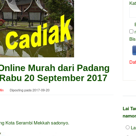
Kat
Bis
Daf
Online Murah dari Padang
i Rabu 20 September 2017
in
Diposting pada
2017-09-20
Lai T
namon
ang Kota Serambi Mekkah sadonyo.
La