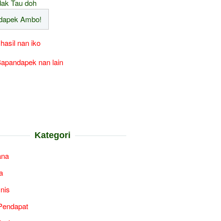
ak Tau doh
 hasil nan iko
apandapek nan lain
Kategori
ana
a
snis
Pendapat