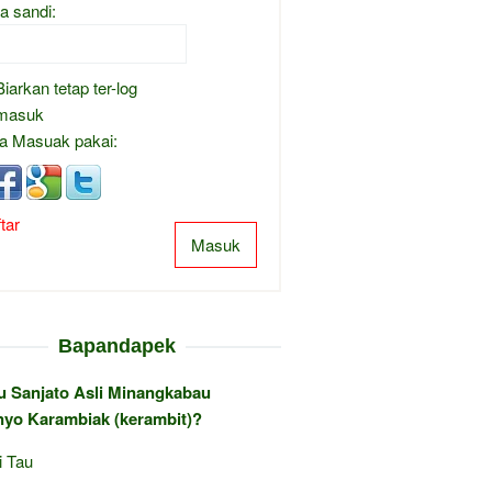
a sandi:
Biarkan tetap ter-log
masuk
a Masuak pakai:
tar
Masuk
Bapandapek
au Sanjato Asli Minangkabau
yo Karambiak (kerambit)?
i Tau