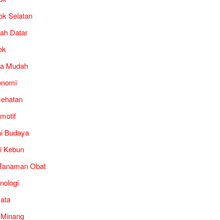
ok Selatan
ah Datar
ok
ra Mudah
onomi
ehatan
motif
i Budaya
i Kebun
Tanaman Obat
nologi
ata
 Minang