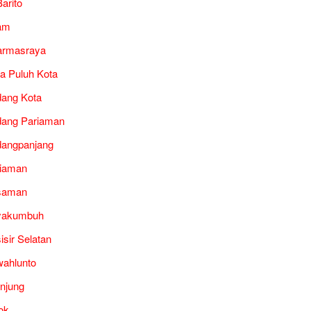
arito
am
armasraya
a Puluh Kota
ang Kota
ang Pariaman
angpanjang
iaman
saman
yakumbuh
isir Selatan
ahlunto
unjung
ok