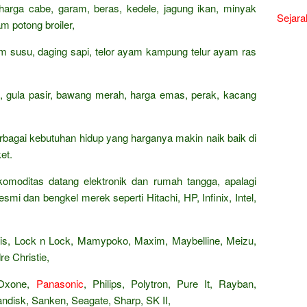
 harga cabe, garam, beras, kedele, jagung ikan, minyak
Sejara
m potong broiler,
rham susu, daging sapi, telor ayam kampung telur ayam ras
n, gula pasir, bawang merah, harga emas, perak, kacang
rbagai kebutuhan hidup yang harganya makin naik baik di
et.
omoditas datang elektronik dan rumah tangga, apalagi
smi dan bengkel merek seperti Hitachi, HP, Infinix, Intel,
Paris, Lock n Lock, Mamypoko, Maxim, Maybelline, Meizu,
e Christie,
 Oxone,
Panasonic
, Philips, Polytron, Pure It, Rayban,
isk, Sanken, Seagate, Sharp, SK II,