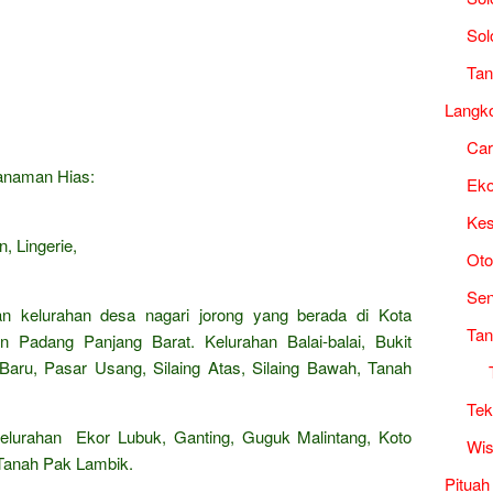
Sol
Tan
Langk
Ca
Tanaman Hias:
Ek
Kes
, Lingerie,
Oto
Sen
an kelurahan desa nagari jorong yang berada di Kota
Tan
n Padang Panjang Barat. Kelurahan Balai-balai, Bukit
aru, Pasar Usang, Silaing Atas, Silaing Bawah, Tanah
Tek
lurahan Ekor Lubuk, Ganting, Guguk Malintang, Koto
Wis
 Tanah Pak Lambik.
Pituah