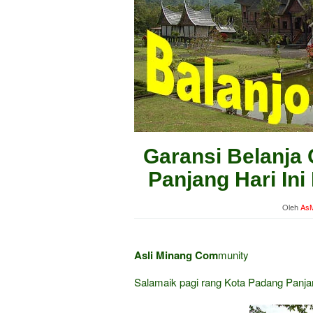
Garansi Belanja 
Panjang Hari In
Oleh
AsM
Asli Minang Com
munity
Salamaik pagi rang Kota Padang Panj