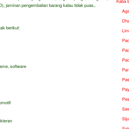
Kaba B
), jaminan pengembalian barang kalau tidak puas,.
Ag
Dh
ak berikut:
Lim
Pad
Pad
Pad
game, software
Par
Pa
Pa
Pes
omotif
Saw
Sij
okteran
Sol