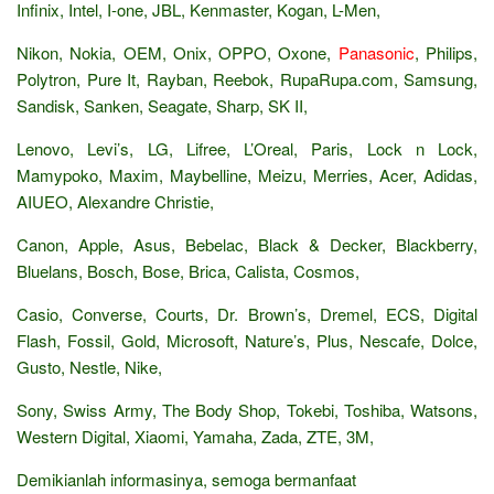
Infinix, Intel, I-one, JBL, Kenmaster, Kogan, L-Men,
Nikon, Nokia, OEM, Onix, OPPO, Oxone,
Panasonic
, Philips,
Polytron, Pure It, Rayban, Reebok, RupaRupa.com, Samsung,
Sandisk, Sanken, Seagate, Sharp, SK II,
Lenovo, Levi’s, LG, Lifree, L’Oreal, Paris, Lock n Lock,
Mamypoko, Maxim, Maybelline, Meizu, Merries, Acer, Adidas,
AIUEO, Alexandre Christie,
Canon, Apple, Asus, Bebelac, Black & Decker, Blackberry,
Bluelans, Bosch, Bose, Brica, Calista, Cosmos,
Casio, Converse, Courts, Dr. Brown’s, Dremel, ECS, Digital
Flash, Fossil, Gold, Microsoft, Nature’s, Plus, Nescafe, Dolce,
Gusto, Nestle, Nike,
Sony, Swiss Army, The Body Shop, Tokebi, Toshiba, Watsons,
Western Digital, Xiaomi, Yamaha, Zada, ZTE, 3M,
Demikianlah informasinya, semoga bermanfaat