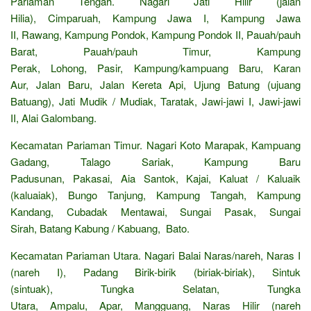
Pariaman Tengah. Nagari Jati Hilir (jalan
Hilia), Cimparuah, Kampung Jawa I, Kampung Jawa
II, Rawang, Kampung Pondok, Kampung Pondok II, Pauah/pauh
Barat, Pauah/pauh Timur, Kampung
Perak, Lohong, Pasir, Kampung/kampuang Baru, Karan
Aur, Jalan Baru, Jalan Kereta Api, Ujung Batung (ujuang
Batuang), Jati Mudik / Mudiak, Taratak, Jawi-jawi I, Jawi-jawi
II, Alai Galombang.
Kecamatan Pariaman Timur. Nagari Koto Marapak, Kampuang
Gadang, Talago Sariak, Kampung Baru
Padusunan, Pakasai, Aia Santok, Kajai, Kaluat / Kaluaik
(kaluaiak), Bungo Tanjung, Kampung Tangah, Kampung
Kandang, Cubadak Mentawai, Sungai Pasak, Sungai
Sirah, Batang Kabung / Kabuang, Bato.
Kecamatan Pariaman Utara. Nagari Balai Naras/nareh, Naras I
(nareh I), Padang Birik-birik (biriak-biriak), Sintuk
(sintuak), Tungka Selatan, Tungka
Utara, Ampalu, Apar, Mangguang, Naras Hilir (nareh