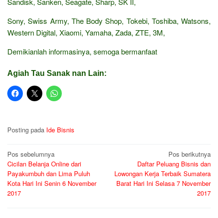
Sandisk, Sanken, Seagate, Sharp, SK II,
Sony, Swiss Army, The Body Shop, Tokebi, Toshiba, Watsons,
Western Digital, Xiaomi, Yamaha, Zada, ZTE, 3M,
Demikianlah informasinya, semoga bermanfaat
Agiah Tau Sanak nan Lain:
Posting pada
Ide Bisnis
Navigasi
Pos sebelumnya
Pos berikutnya
Cicilan Belanja Online dari
Daftar Peluang Bisnis dan
pos
Payakumbuh dan Lima Puluh
Lowongan Kerja Terbaik Sumatera
Kota Hari Ini Senin 6 November
Barat Hari Ini Selasa 7 November
2017
2017