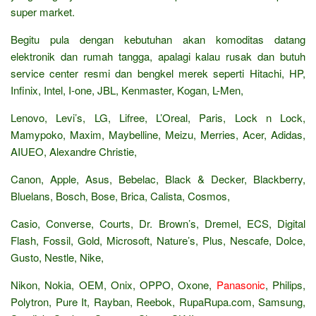
super market.
Begitu pula dengan kebutuhan akan komoditas datang
elektronik dan rumah tangga, apalagi kalau rusak dan butuh
service center resmi dan bengkel merek seperti Hitachi, HP,
Infinix, Intel, I-one, JBL, Kenmaster, Kogan, L-Men,
Lenovo, Levi’s, LG, Lifree, L’Oreal, Paris, Lock n Lock,
Mamypoko, Maxim, Maybelline, Meizu, Merries, Acer, Adidas,
AIUEO, Alexandre Christie,
Canon, Apple, Asus, Bebelac, Black & Decker, Blackberry,
Bluelans, Bosch, Bose, Brica, Calista, Cosmos,
Casio, Converse, Courts, Dr. Brown’s, Dremel, ECS, Digital
Flash, Fossil, Gold, Microsoft, Nature’s, Plus, Nescafe, Dolce,
Gusto, Nestle, Nike,
Nikon, Nokia, OEM, Onix, OPPO, Oxone,
Panasonic
, Philips,
Polytron, Pure It, Rayban, Reebok, RupaRupa.com, Samsung,