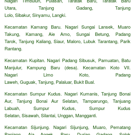
Nagari Timbulun, Pulasan, Taratak Baru, Taratak Baru
Utara, Tanjung Gadang, Tanjung
Lolo, Sibakur, Sinyamu, Langki.
Kecamatan Kamang Baru. Nagari Sungai Lansek, Muaro
Takung, Kamang, Aie Amo, Sungai Betung, Padang
Tarok, Tanjung Kaliang, Siaur, Maloro, Lubuk Tarantang, Parik
Rantang.
Kecamatan Kupitan. Nagari Padang Sibusuk, Pamuatan, Batu
Manjulur, Kampung Baru (desa). Kecamatan Koto VII.
Nagari Limo Koto, Padang
Laweh, Guguak, Tanjung, Palaluar, Bukit Bual.
Kecamatan Sumpur Kudus. Nagari Kumanis, Tanjung Bonai
Aur, Tanjung Bonai Aur Selatan, Tamparungo, Tanjuang
Labuah, Sumpur Kudus, Sumpur Kudus
Selatan, Sisawah, Silantai, Unggan, Mangganti.
Kecamatan Sijunjung. Nagari Sijunjung, Muaro, Pematang
Panjang, Aia Angek, Paru, Durian Gadang, Solok