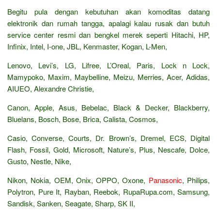
Begitu pula dengan kebutuhan akan komoditas datang
elektronik dan rumah tangga, apalagi kalau rusak dan butuh
service center resmi dan bengkel merek seperti Hitachi, HP,
Infinix, Intel, I-one, JBL, Kenmaster, Kogan, L-Men,
Lenovo, Levi’s, LG, Lifree, L’Oreal, Paris, Lock n Lock,
Mamypoko, Maxim, Maybelline, Meizu, Merries, Acer, Adidas,
AIUEO, Alexandre Christie,
Canon, Apple, Asus, Bebelac, Black & Decker, Blackberry,
Bluelans, Bosch, Bose, Brica, Calista, Cosmos,
Casio, Converse, Courts, Dr. Brown’s, Dremel, ECS, Digital
Flash, Fossil, Gold, Microsoft, Nature’s, Plus, Nescafe, Dolce,
Gusto, Nestle, Nike,
Nikon, Nokia, OEM, Onix, OPPO, Oxone,
Panasonic
, Philips,
Polytron, Pure It, Rayban, Reebok, RupaRupa.com, Samsung,
Sandisk, Sanken, Seagate, Sharp, SK II,