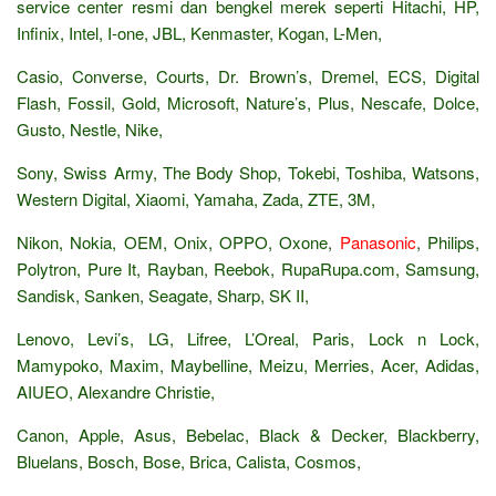
service center resmi dan bengkel merek seperti Hitachi, HP,
Infinix, Intel, I-one, JBL, Kenmaster, Kogan, L-Men,
Casio, Converse, Courts, Dr. Brown’s, Dremel, ECS, Digital
Flash, Fossil, Gold, Microsoft, Nature’s, Plus, Nescafe, Dolce,
Gusto, Nestle, Nike,
Sony, Swiss Army, The Body Shop, Tokebi, Toshiba, Watsons,
Western Digital, Xiaomi, Yamaha, Zada, ZTE, 3M,
Nikon, Nokia, OEM, Onix, OPPO, Oxone,
Panasonic
, Philips,
Polytron, Pure It, Rayban, Reebok, RupaRupa.com, Samsung,
Sandisk, Sanken, Seagate, Sharp, SK II,
Lenovo, Levi’s, LG, Lifree, L’Oreal, Paris, Lock n Lock,
Mamypoko, Maxim, Maybelline, Meizu, Merries, Acer, Adidas,
AIUEO, Alexandre Christie,
Canon, Apple, Asus, Bebelac, Black & Decker, Blackberry,
Bluelans, Bosch, Bose, Brica, Calista, Cosmos,