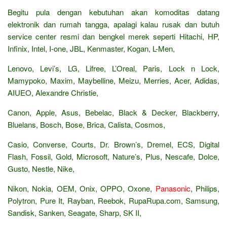
Begitu pula dengan kebutuhan akan komoditas datang
elektronik dan rumah tangga, apalagi kalau rusak dan butuh
service center resmi dan bengkel merek seperti Hitachi, HP,
Infinix, Intel, I-one, JBL, Kenmaster, Kogan, L-Men,
Lenovo, Levi’s, LG, Lifree, L’Oreal, Paris, Lock n Lock,
Mamypoko, Maxim, Maybelline, Meizu, Merries, Acer, Adidas,
AIUEO, Alexandre Christie,
Canon, Apple, Asus, Bebelac, Black & Decker, Blackberry,
Bluelans, Bosch, Bose, Brica, Calista, Cosmos,
Casio, Converse, Courts, Dr. Brown’s, Dremel, ECS, Digital
Flash, Fossil, Gold, Microsoft, Nature’s, Plus, Nescafe, Dolce,
Gusto, Nestle, Nike,
Nikon, Nokia, OEM, Onix, OPPO, Oxone,
Panasonic
, Philips,
Polytron, Pure It, Rayban, Reebok, RupaRupa.com, Samsung,
Sandisk, Sanken, Seagate, Sharp, SK II,