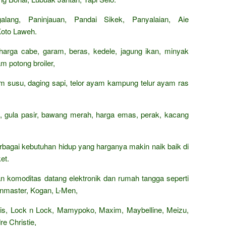
lang, Paninjauan, Pandai Sikek, Panyalaian, Aie
Koto Laweh.
 harga cabe, garam, beras, kedele, jagung ikan, minyak
m potong broiler,
rham susu, daging sapi, telor ayam kampung telur ayam ras
n, gula pasir, bawang merah, harga emas, perak, kacang
rbagai kebutuhan hidup yang harganya makin naik baik di
et.
 komoditas datang elektronik dan rumah tangga seperti
 Kenmaster, Kogan, L-Men,
Paris, Lock n Lock, Mamypoko, Maxim, Maybelline, Meizu,
e Christie,