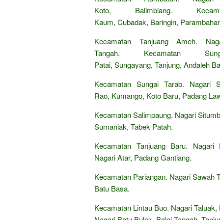
Koto, Balimbiang. Ke
Kaum, Cubadak, Baringin, Parambahan
Kecamatan Tanjuang Ameh. Nagar
Tangah. Kecamatan Sung
Patai, Sungayang, Tanjung, Andaleh Ba
Kecamatan Sungai Tarab. Nagari S
Rao, Kumango, Koto Baru, Padang Law
Kecamatan Salimpaung. Nagari Situmb
Sumaniak, Tabek Patah.
Kecamatan Tanjuang Baru. Nagari 
Nagari Atar, Padang Gantiang.
Kecamatan Pariangan. Nagari Sawah T
Batu Basa.
Kecamatan Lintau Buo. Nagari Taluak,
Nagari Batu Bulek, Balai Tangah, Tanju