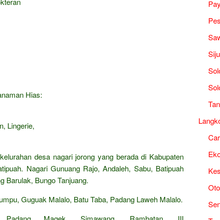
okteran
Pa
Pes
Saw
Sij
Sol
Sol
Tanaman Hias:
Tan
Langk
, Lingerie,
Ca
Ek
 kelurahan desa nagari jorong yang berada di Kabupaten
atipuah. Nagari Gunuang Rajo, Andaleh, Sabu, Batipuah
Kes
ng Barulak, Bungo Tanjuang.
Oto
Sumpu, Guguak Malalo, Batu Taba, Padang Laweh Malalo.
Sen
 Padang Magek, Simawang, Rambatan, III