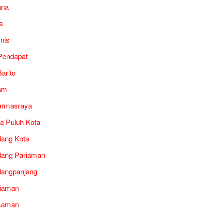
ana
a
snis
Pendapat
arito
am
armasraya
a Puluh Kota
ang Kota
ang Pariaman
angpanjang
iaman
saman