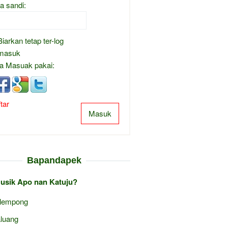
a sandi:
Biarkan tetap ter-log
masuk
a Masuak pakai:
tar
Masuk
Bapandapek
Musik Apo nan Katuju?
lempong
luang