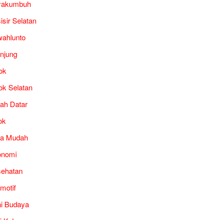
yakumbuh
isir Selatan
ahlunto
unjung
ok
ok Selatan
ah Datar
ok
ra Mudah
onomi
ehatan
motif
i Budaya