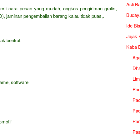
Asli B
erti cara pesan yang mudah, ongkos pengiriman gratis,
Buday
), jaminan pengembalian barang kalau tidak puas,.
Ide Bi
Jajak 
ak berikut:
Kaba B
Ag
Dh
Lim
game, software
Pad
Pad
Pad
Par
omotif
Pa