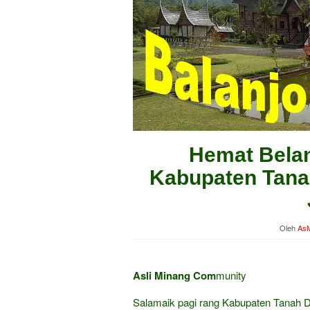
Hemat Belan
Kabupaten Tanah
Oleh
AsM
Asli Minang Com
munity
Salamaik pagi rang Kabupaten Tanah 