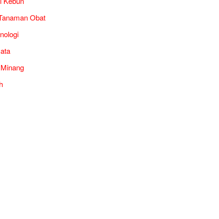
i Kebun
Tanaman Obat
nologi
ata
 Minang
h