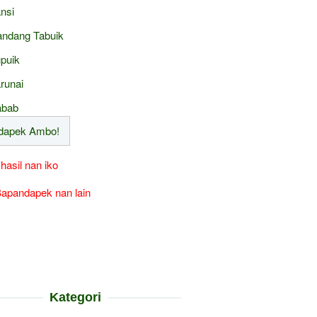
nsi
ndang Tabuik
puik
runai
abab
 hasil nan iko
apandapek nan lain
Kategori