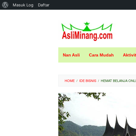
Tentang
Masuk Log
Daftar
Loncat
WordPress
ke
konten
Nan Asli
Cara Mudah
Aktivi
HOME
/
IDE BISNIS
/
HEMAT BELANJA ONLI