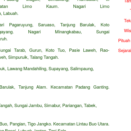
Tan
camatan Limo Kaum. Nagari Limo
, Labuah.
Tek
i Pagaruyung, Saruaso, Tanjung Barulak, Koto
Wis
ayang. Nagari Minangkabau, Sungai
ruh.
Pituah
ungai Tarab, Gurun, Koto Tuo, Pasie Laweh, Rao-
Sejara
eh, Simpuruik, Talang Tangah.
uk, Lawang Mandahiling, Supayang, Salimpaung,
Barulak, Tanjung Alam. Kecamatan Padang Ganting.
angah, Sungai Jambu, Simabur, Pariangan, Tabek,
 Buo, Pangian, Tigo Jangko. Kecamatan Lintau Buo Utara.
ng Bonai, Lubuak Jantan, Tapi Selo.