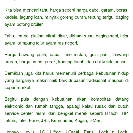
Kita bisa mencari tahu harga seperti harga cabe, garam, beras,
kedele, jagung ikan, minyak goreng curah, tepung terigu, daging
ayam potong broiler,
Tahu, tempe, platina, nitrat, dinar, dirham susu, daging sapi, telor
ayam kampung telur ayam ras negeri,
Harga bawang putih, cabai, mie instan, gula pasir, bawang
merah, harga emas, perak, kacang tanah, dan ubi ketela pohon.
Demikian juga kita harus memenuhi berbagai kebutuhan hidup
yang harganya makin naik baik di pasar tradisional maupun di
super market.
Begitu pula dengan kebutuhan akan komoditas datang
elektronik dan rumah tangga, apalagi kalau rusak dan butuh
service center resmi dan bengkel merek seperti Hitachi, HP,
Infinix, Intel, I-one, JBL, Kenmaster, Kogan, L-Men,
Lenovo, Levi’s, LG, Lifree, L’Oreal, Paris, Lock n Lock,