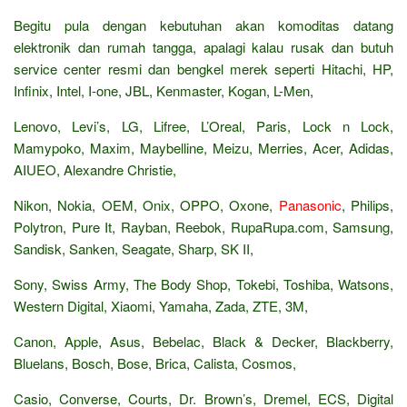
Begitu pula dengan kebutuhan akan komoditas datang
elektronik dan rumah tangga, apalagi kalau rusak dan butuh
service center resmi dan bengkel merek seperti Hitachi, HP,
Infinix, Intel, I-one, JBL, Kenmaster, Kogan, L-Men,
Lenovo, Levi’s, LG, Lifree, L’Oreal, Paris, Lock n Lock,
Mamypoko, Maxim, Maybelline, Meizu, Merries, Acer, Adidas,
AIUEO, Alexandre Christie,
Nikon, Nokia, OEM, Onix, OPPO, Oxone,
Panasonic
, Philips,
Polytron, Pure It, Rayban, Reebok, RupaRupa.com, Samsung,
Sandisk, Sanken, Seagate, Sharp, SK II,
Sony, Swiss Army, The Body Shop, Tokebi, Toshiba, Watsons,
Western Digital, Xiaomi, Yamaha, Zada, ZTE, 3M,
Canon, Apple, Asus, Bebelac, Black & Decker, Blackberry,
Bluelans, Bosch, Bose, Brica, Calista, Cosmos,
Casio, Converse, Courts, Dr. Brown’s, Dremel, ECS, Digital