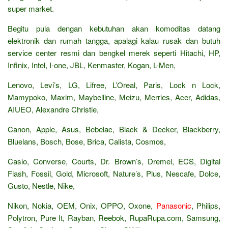
super market.
Begitu pula dengan kebutuhan akan komoditas datang
elektronik dan rumah tangga, apalagi kalau rusak dan butuh
service center resmi dan bengkel merek seperti Hitachi, HP,
Infinix, Intel, I-one, JBL, Kenmaster, Kogan, L-Men,
Lenovo, Levi’s, LG, Lifree, L’Oreal, Paris, Lock n Lock,
Mamypoko, Maxim, Maybelline, Meizu, Merries, Acer, Adidas,
AIUEO, Alexandre Christie,
Canon, Apple, Asus, Bebelac, Black & Decker, Blackberry,
Bluelans, Bosch, Bose, Brica, Calista, Cosmos,
Casio, Converse, Courts, Dr. Brown’s, Dremel, ECS, Digital
Flash, Fossil, Gold, Microsoft, Nature’s, Plus, Nescafe, Dolce,
Gusto, Nestle, Nike,
Nikon, Nokia, OEM, Onix, OPPO, Oxone,
Panasonic
, Philips,
Polytron, Pure It, Rayban, Reebok, RupaRupa.com, Samsung,