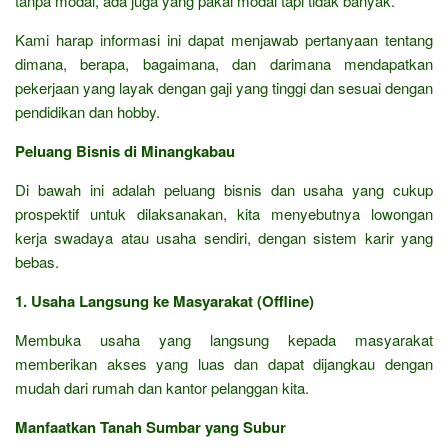
tanpa modal, ada juga yang pakai modal tapi tidak banyak.
Kami harap informasi ini dapat menjawab pertanyaan tentang
dimana, berapa, bagaimana, dan darimana mendapatkan
pekerjaan yang layak dengan gaji yang tinggi dan sesuai dengan
pendidikan dan hobby.
Peluang Bisnis di Minangkabau
Di bawah ini adalah peluang bisnis dan usaha yang cukup
prospektif untuk dilaksanakan, kita menyebutnya lowongan
kerja swadaya atau usaha sendiri, dengan sistem karir yang
bebas.
1. Usaha Langsung ke Masyarakat (Offline)
Membuka usaha yang langsung kepada masyarakat
memberikan akses yang luas dan dapat dijangkau dengan
mudah dari rumah dan kantor pelanggan kita.
Manfaatkan Tanah Sumbar yang Subur