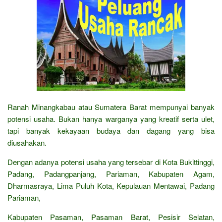
Ranah Minangkabau atau Sumatera Barat mempunyai banyak
potensi usaha. Bukan hanya warganya yang kreatif serta ulet,
tapi banyak kekayaan budaya dan dagang yang bisa
diusahakan.
Dengan adanya potensi usaha yang tersebar di Kota Bukittinggi,
Padang, Padangpanjang, Pariaman, Kabupaten Agam,
Dharmasraya, Lima Puluh Kota, Kepulauan Mentawai, Padang
Pariaman,
Kabupaten Pasaman, Pasaman Barat, Pesisir Selatan,