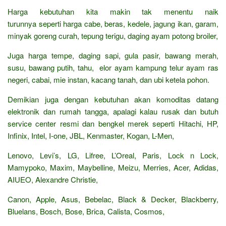
Harga kebutuhan kita makin tak menentu naik
turunnya seperti harga cabe, beras, kedele, jagung ikan, garam,
minyak goreng curah, tepung terigu, daging ayam potong broiler,
Juga harga tempe, daging sapi, gula pasir, bawang merah,
susu, bawang putih, tahu, elor ayam kampung telur ayam ras
negeri, cabai, mie instan, kacang tanah, dan ubi ketela pohon.
Demikian juga dengan kebutuhan akan komoditas datang
elektronik dan rumah tangga, apalagi kalau rusak dan butuh
service center resmi dan bengkel merek seperti Hitachi, HP,
Infinix, Intel, I-one, JBL, Kenmaster, Kogan, L-Men,
Lenovo, Levi’s, LG, Lifree, L’Oreal, Paris, Lock n Lock,
Mamypoko, Maxim, Maybelline, Meizu, Merries, Acer, Adidas,
AIUEO, Alexandre Christie,
Canon, Apple, Asus, Bebelac, Black & Decker, Blackberry,
Bluelans, Bosch, Bose, Brica, Calista, Cosmos,