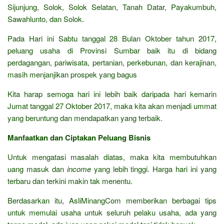
Sijunjung, Solok, Solok Selatan, Tanah Datar, Payakumbuh,
Sawahlunto, dan Solok.
Pada Hari ini Sabtu tanggal 28 Bulan Oktober tahun 2017,
peluang usaha di Provinsi Sumbar baik itu di bidang
perdagangan, pariwisata, pertanian, perkebunan, dan kerajinan,
masih menjanjikan prospek yang bagus
Kita harap semoga hari ini lebih baik daripada hari kemarin
Jumat tanggal 27 Oktober 2017, maka kita akan menjadi ummat
yang beruntung dan mendapatkan yang terbaik.
Manfaatkan dan Ciptakan Peluang Bisnis
Untuk mengatasi masalah diatas, maka kita membutuhkan
uang masuk dan
income
yang lebih tinggi. Harga hari ini yang
terbaru dan terkini makin tak menentu.
Berdasarkan itu, AsliMinangCom memberikan berbagai tips
untuk memulai usaha untuk seluruh pelaku usaha, ada yang