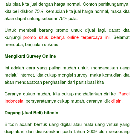
lalu bisa kita jual dengan harga normal. Contoh perhitungannya,
kita beli diskon 75%, kemudian kita jual harga normal, maka kita
akan dapat untung sebesar 75% pula.
Untuk membeli barang promo untuk dijual lagi, dapat kita
kunjungi
promo situs belanja online terpercaya ini
. Selamat
mencoba, berjualan sukses.
Mengikuti Survey Online
Ini adalah cara yang paling mudah untuk mendapatkan uang
melalui internet, kita cukup mengisi survey, maka kemudian kita
akan mendapatkan penghasilan dari partisipasi kita
Caranya cukup mudah, kita cukup mendaftarkan diri ke
iPanel
Indonesia
, persyaratannya cukup mudah, caranya klik
di sini
.
Dagang (Jual Beli) bitcoin
Bitcoin adalah bentuk uang digital atau mata uang virtual yang
diciptakan dan disukseskan pada tahun 2009 oleh seseorang