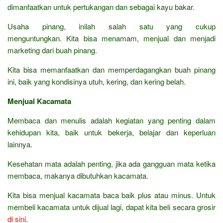
dimanfaatkan untuk pertukangan dan sebagai kayu bakar.
Usaha pinang, inilah salah satu yang cukup
menguntungkan. Kita bisa menamam, menjual dan menjadi
marketing dari buah pinang.
Kita bisa memanfaatkan dan memperdagangkan buah pinang
ini, baik yang kondisinya utuh, kering, dan kering belah.
Menjual Kacamata
Membaca dan menulis adalah kegiatan yang penting dalam
kehidupan kita, baik untuk bekerja, belajar dan keperluan
lainnya.
Kesehatan mata adalah penting, jika ada gangguan mata ketika
membaca, makanya dibutuhkan kacamata.
Kita bisa menjual kacamata baca baik plus atau minus. Untuk
membeli kacamata untuk dijual lagi, dapat kita beli secara grosir
di sini
.