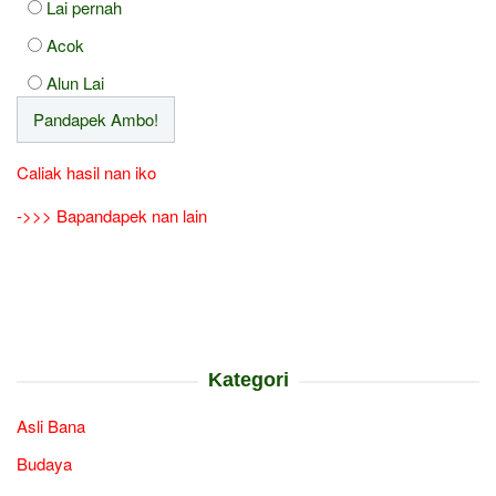
Lai pernah
Acok
Alun Lai
Caliak hasil nan iko
->>> Bapandapek nan lain
Kategori
Asli Bana
Budaya