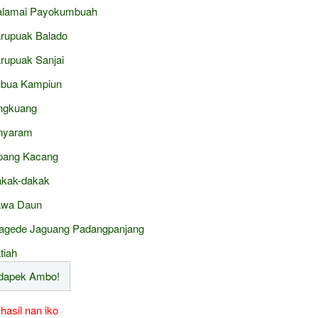
lamai Payokumbuah
rupuak Balado
rupuak Sanjai
bua Kampiun
ngkuang
nyaram
pang Kacang
kak-dakak
wa Daun
agede Jaguang Padangpanjang
tiah
 hasil nan iko