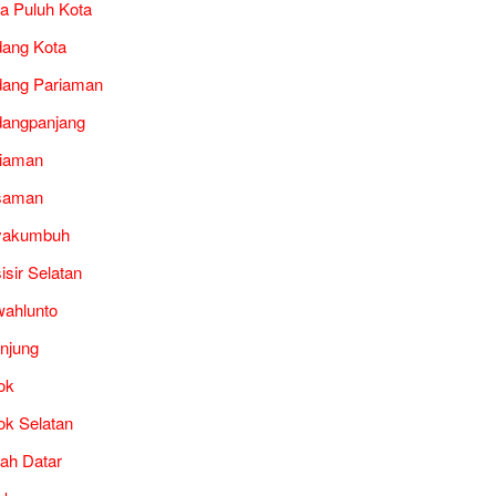
a Puluh Kota
ang Kota
ang Pariaman
angpanjang
iaman
saman
yakumbuh
isir Selatan
ahlunto
unjung
ok
ok Selatan
ah Datar