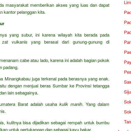
Lim
a masyarakat memberikan akses yang luas dan dapat
 kantor pelanggan kita.
Pad
Pad
ur
Pad
nya yang subur, ini karena wilayah kita berada pada
n zat vulkanis yang berasal dari gunung-gunung di
Par
Pa
h menanam cabe atau lado, karena ini adalah bagian pokok
Pa
n padang.
Pes
rena Minangkabau juga terkenal pada berasnya yang enak.
Saw
yaitu dengan menjual beras Sumbar ke Provinsi tetangga
Sij
dan lain sebagainya.
Sol
Sumatera Barat adalah usaha
kulik manih
. Yang dalam
is.
Sol
Tan
s, kulitnya bisa dijadikan sebagai rempah untuk bumbu
kan untuk pertukangan dan sebagai kayu bakar.