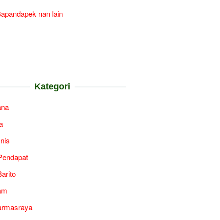
apandapek nan lain
Kategori
ana
a
snis
Pendapat
arito
am
armasraya