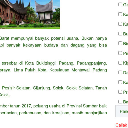
Ga
Ka
Ka
Bu
Barat mempunyai banyak potensi usaha. Bukan hanya
Bi
 tapi banyak kekayaan budaya dan dagang yang bisa
Pi
ersebar di Kota Bukittinggi, Padang, Padangpanjang,
Ki
raya, Lima Puluh Kota, Kepulauan Mentawai, Padang
Da
Ka
sisir Selatan, Sijunjung, Solok, Solok Selatan, Tanah
Pr
olok.
Ba
ember tahun 2017, peluang usaha di Provinsi Sumbar baik
 pertanian, perkebunan, dan kerajinan, masih menjanjikan
Caliak