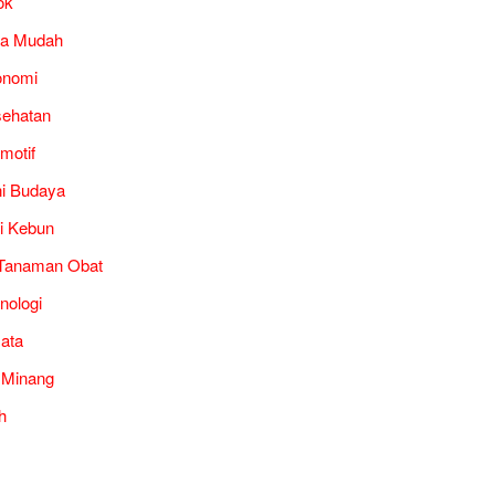
ok
ra Mudah
onomi
ehatan
motif
i Budaya
i Kebun
Tanaman Obat
nologi
ata
 Minang
h