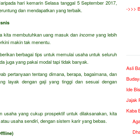
 daripada hari kemarin Selasa tanggal 5 September 2017,
->>> B
runtung dan mendapatkan yang terbaik.
snis
ka kita membutuhkan uang masuk dan
income
yang lebih
terkini makin tak menentu.
rikan berbagai tips untuk memulai usaha untuk seluruh
da juga yang pakai modal tapi tidak banyak.
Asli B
wab pertanyaan tentang dimana, berapa, bagaimana, dan
Buday
ng layak dengan gaji yang tinggi dan sesuai dengan
Ide Bi
Jajak 
Kaba B
an usaha yang cukup prospektif untuk dilaksanakan, kita
tau usaha sendiri, dengan sistem karir yang bebas.
Ag
Dh
fline)