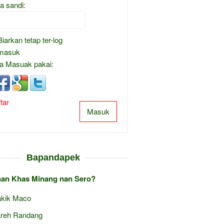
a sandi:
Biarkan tetap ter-log
masuk
a Masuak pakai:
tar
Masuk
Bapandapek
an Khas Minang nan Sero?
kik Maco
reh Randang