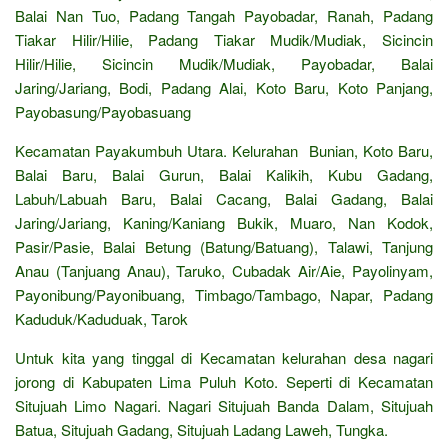
Balai Nan Tuo, Padang Tangah Payobadar, Ranah, Padang
Tiakar Hilir/Hilie, Padang Tiakar Mudik/Mudiak, Sicincin
Hilir/Hilie, Sicincin Mudik/Mudiak, Payobadar, Balai
Jaring/Jariang, Bodi, Padang Alai, Koto Baru, Koto Panjang,
Payobasung/Payobasuang
Kecamatan Payakumbuh Utara. Kelurahan Bunian, Koto Baru,
Balai Baru, Balai Gurun, Balai Kalikih, Kubu Gadang,
Labuh/Labuah Baru, Balai Cacang, Balai Gadang, Balai
Jaring/Jariang, Kaning/Kaniang Bukik, Muaro, Nan Kodok,
Pasir/Pasie, Balai Betung (Batung/Batuang), Talawi, Tanjung
Anau (Tanjuang Anau), Taruko, Cubadak Air/Aie, Payolinyam,
Payonibung/Payonibuang, Timbago/Tambago, Napar, Padang
Kaduduk/Kaduduak, Tarok
Untuk kita yang tinggal di Kecamatan kelurahan desa nagari
jorong di Kabupaten Lima Puluh Koto. Seperti di Kecamatan
Situjuah Limo Nagari. Nagari Situjuah Banda Dalam, Situjuah
Batua, Situjuah Gadang, Situjuah Ladang Laweh, Tungka.