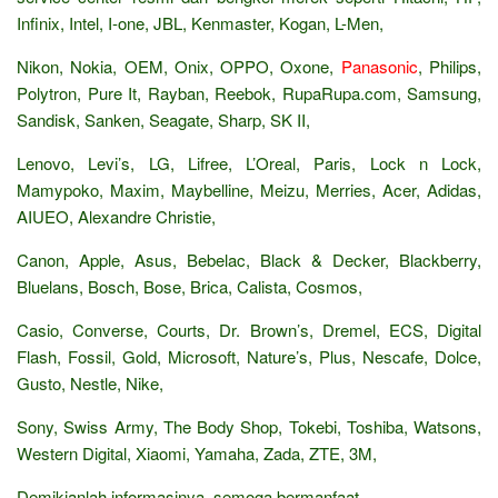
Infinix, Intel, I-one, JBL, Kenmaster, Kogan, L-Men,
Nikon, Nokia, OEM, Onix, OPPO, Oxone,
Panasonic
, Philips,
Polytron, Pure It, Rayban, Reebok, RupaRupa.com, Samsung,
Sandisk, Sanken, Seagate, Sharp, SK II,
Lenovo, Levi’s, LG, Lifree, L’Oreal, Paris, Lock n Lock,
Mamypoko, Maxim, Maybelline, Meizu, Merries, Acer, Adidas,
AIUEO, Alexandre Christie,
Canon, Apple, Asus, Bebelac, Black & Decker, Blackberry,
Bluelans, Bosch, Bose, Brica, Calista, Cosmos,
Casio, Converse, Courts, Dr. Brown’s, Dremel, ECS, Digital
Flash, Fossil, Gold, Microsoft, Nature’s, Plus, Nescafe, Dolce,
Gusto, Nestle, Nike,
Sony, Swiss Army, The Body Shop, Tokebi, Toshiba, Watsons,
Western Digital, Xiaomi, Yamaha, Zada, ZTE, 3M,
Demikianlah informasinya, semoga bermanfaat