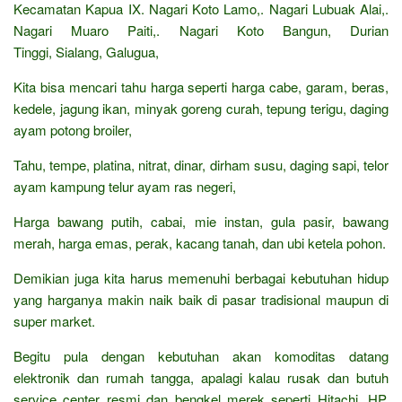
Kecamatan Kapua IX. Nagari Koto Lamo,. Nagari Lubuak Alai,.
Nagari Muaro Paiti,. Nagari Koto Bangun, Durian
Tinggi, Sialang, Galugua,
Kita bisa mencari tahu harga seperti harga cabe, garam, beras,
kedele, jagung ikan, minyak goreng curah, tepung terigu, daging
ayam potong broiler,
Tahu, tempe, platina, nitrat, dinar, dirham susu, daging sapi, telor
ayam kampung telur ayam ras negeri,
Harga bawang putih, cabai, mie instan, gula pasir, bawang
merah, harga emas, perak, kacang tanah, dan ubi ketela pohon.
Demikian juga kita harus memenuhi berbagai kebutuhan hidup
yang harganya makin naik baik di pasar tradisional maupun di
super market.
Begitu pula dengan kebutuhan akan komoditas datang
elektronik dan rumah tangga, apalagi kalau rusak dan butuh
service center resmi dan bengkel merek seperti Hitachi, HP,