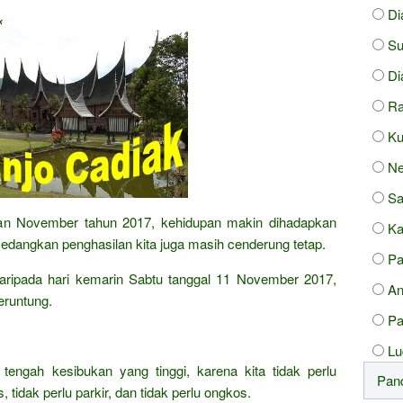
Di
Su
Di
Ra
Ku
Ne
Sa
ulan November tahun 2017, kehidupan makin dihadapkan
Ka
edangkan penghasilan kita juga masih cenderung tetap.
Pa
k daripada hari kemarin Sabtu tanggal 11 November 2017,
An
eruntung.
P
Lu
 tengah kesibukan yang tinggi, karena kita tidak perlu
 tidak perlu parkir, dan tidak perlu ongkos.