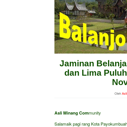
Jaminan Belanja
dan Lima Puluh
Nov
Oleh
AsM
Asli Minang Com
munity
Salamaik pagi rang Kota Payokumbuah