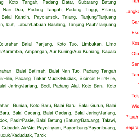
Tan
ntang, Koto Tangah, Padang Datar, Subarang Batung
ai Nan Duo, Padang Tangah, Padang Tinggi, Piliang,
Langk
Balai Kandih, Payolansek, Talang, Tanjung/Tanjuang
Ca
, Ibuh, Labuh/Labuah Basilang, Tanjung Pauh/Tanjuang
Ek
Kes
lurahan Balai Panjang, Koto Tuo, Limbukan, Limo
Karambia, Ampangan, Aur Kuning/Aua Kuniang, Kapalo
Oto
Sen
rahan Balai Batimah, Balai Nan Tuo, Padang Tangah
Tan
Hilie, Padang Tiakar Mudik/Mudiak, Sicincin Hilir/Hilie,
lai Jaring/Jariang, Bodi, Padang Alai, Koto Baru, Koto
Tek
an Bunian, Koto Baru, Balai Baru, Balai Gurun, Balai
Wis
aru, Balai Cacang, Balai Gadang, Balai Jaring/Jariang,
Pituah
ok, Pasir/Pasie, Balai Betung (Batung/Batuang), Talawi,
Sejara
, Cubadak Air/Aie, Payolinyam, Payonibung/Payonibuang,
uduk/Kaduduak, Tarok