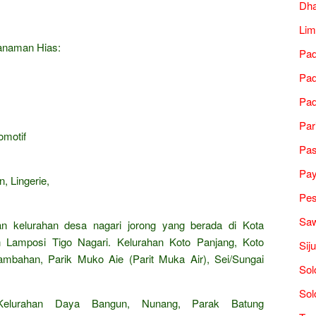
Dh
Lim
Tanaman Hias:
Pad
Pad
Pad
Par
omotif
Pa
Pa
, Lingerie,
Pes
Saw
an kelurahan desa nagari jorong yang berada di Kota
 Lamposi Tigo Nagari. Kelurahan Koto Panjang, Koto
Sij
mbahan, Parik Muko Aie (Parit Muka Air), Sei/Sungai
Sol
Sol
Kelurahan Daya Bangun, Nunang, Parak Batung