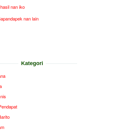
 hasil nan iko
apandapek nan lain
Kategori
ana
a
snis
Pendapat
arito
am