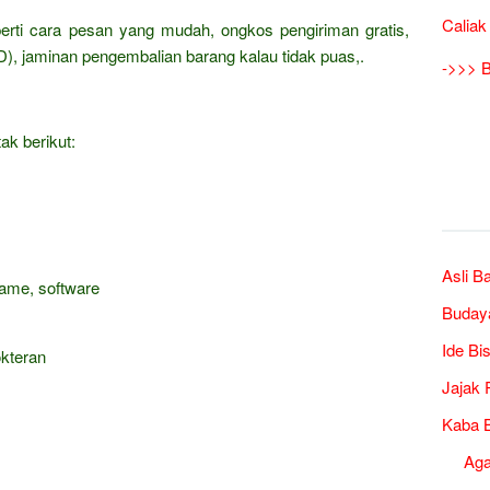
Caliak
erti cara pesan yang mudah, ongkos pengiriman gratis,
), jaminan pengembalian barang kalau tidak puas,.
->>> B
ak berikut:
Asli B
game, software
Buday
Ide Bi
okteran
Jajak 
Kaba B
Ag