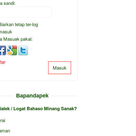
a sandi:
Biarkan tetap ter-log
masuk
a Masuak pakai:
tar
Masuk
Bapandapek
ialek / Logat Bahaso Minang Sanak?
rai
aman