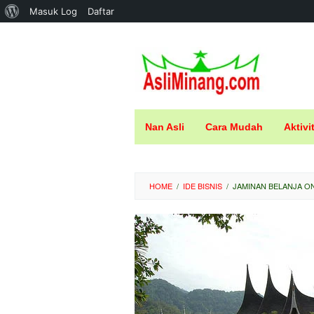
Tentang
Masuk Log
Daftar
Loncat
WordPress
ke
konten
Nan Asli
Cara Mudah
Aktivi
HOME
/
IDE BISNIS
/
JAMINAN BELANJA ON