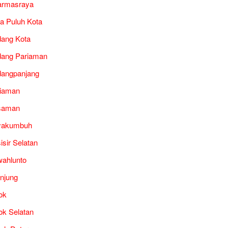
armasraya
a Puluh Kota
ang Kota
ang Pariaman
angpanjang
iaman
saman
yakumbuh
isir Selatan
ahlunto
unjung
ok
ok Selatan