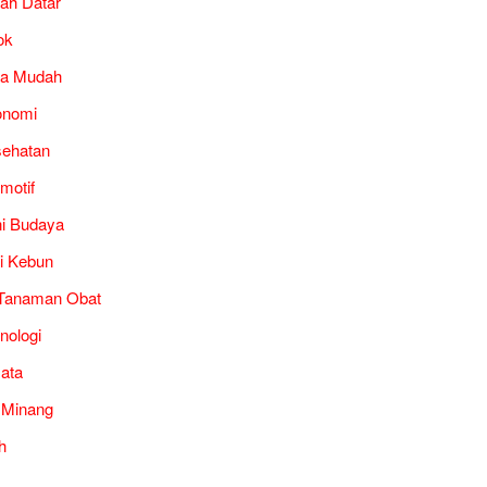
ah Datar
ok
ra Mudah
onomi
ehatan
motif
i Budaya
i Kebun
Tanaman Obat
nologi
ata
 Minang
h