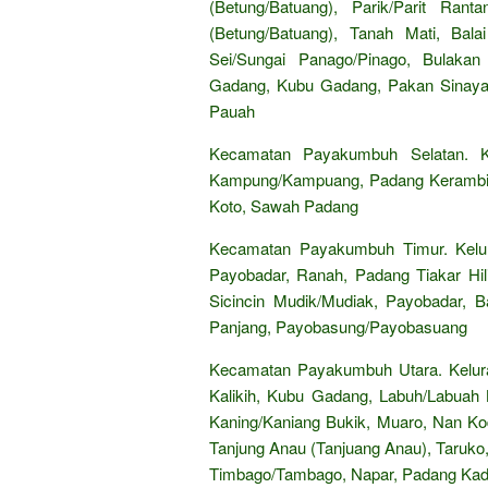
(Betung/Batuang), Parik/Parit Ra
(Betung/Batuang), Tanah Mati, Bal
Sei/Sungai Panago/Pinago, Bulakan 
Gadang, Kubu Gadang, Pakan Sinayan
Pauah
Kecamatan Payakumbuh Selatan. Ke
Kampung/Kampuang, Padang Kerambil/
Koto, Sawah Padang
Kecamatan Payakumbuh Timur. Kelu
Payobadar, Ranah, Padang Tiakar Hilir/
Sicincin Mudik/Mudiak, Payobadar, Ba
Panjang, Payobasung/Payobasuang
Kecamatan Payakumbuh Utara. Kelurah
Kalikih, Kubu Gadang, Labuh/Labuah B
Kaning/Kaniang Bukik, Muaro, Nan Kod
Tanjung Anau (Tanjuang Anau), Taruko
Timbago/Tambago, Napar, Padang Kad