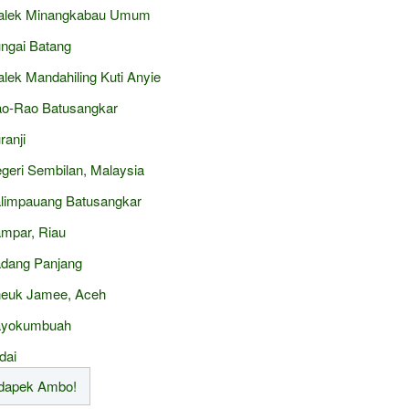
alek Minangkabau Umum
ngai Batang
alek Mandahiling Kuti Anyie
o-Rao Batusangkar
ranji
geri Sembilan, Malaysia
limpauang Batusangkar
mpar, Riau
dang Panjang
euk Jamee, Aceh
ayokumbuah
dai