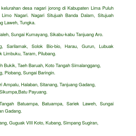
 kelurahan desa nagari jorong di Kabupaten Lima Puluh
h Limo Nagari. Nagari Situjuah Banda Dalam, Situjuah
ng Laweh, Tungka.
leh, Sungai Kumayang, Sikabu-kabu Tanjuang Aro.
g, Sarilamak, Solok Bio-bio, Harau, Gurun, Lubuak
ik Limbuku, Taram, Pilubang.
 Bukik, Taeh Baruah, Koto Tangah Simalanggang,
, Piobang, Sungai Baringin.
i Ampalu, Halaban, Sitanang, Tanjuang Gadang,
 Sikumpa,Batu Payuang.
 Tangah Batuampa, Batuampa, Sariek Laweh, Sungai
ian Gadang.
ng, Guguak VIII Koto, Kubang, Simpang Sugiran,