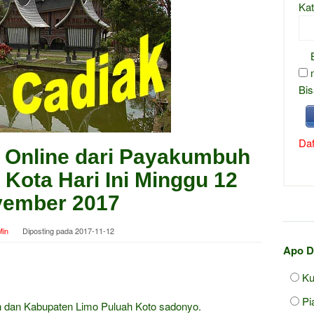
Kat
Bis
Daf
 Online dari Payakumbuh
 Kota Hari Ini Minggu 12
ember 2017
in
Diposting pada
2017-11-12
Apo D
Ku
Pi
 dan Kabupaten Limo Puluah Koto sadonyo.