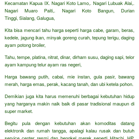
Kecamatan Kapua IX. Nagari Koto Lamo,. Nagari Lubuak Alai,.
Nagari Muaro Paiti,. Nagari Koto Bangun, Durian
Tinggi, Sialang, Galugua,
Kita bisa mencari tahu harga seperti harga cabe, garam, beras,
kedele, jagung ikan, minyak goreng curah, tepung terigu, daging
ayam potong broiler,
Tahu, tempe, platina, nitrat, dinar, dirham susu, daging sapi, telor
ayam kampung telur ayam ras negeri,
Harga bawang putih, cabai, mie instan, gula pasir, bawang
merah, harga emas, perak, kacang tanah, dan ubi ketela pohon.
Demikian juga kita harus memenuhi berbagai kebutuhan hidup
yang harganya makin naik baik di pasar tradisional maupun di
super market.
Begitu pula dengan kebutuhan akan komoditas datang
elektronik dan rumah tangga, apalagi kalau rusak dan butuh
service center resmi dan bengkel merek seperti Hitachi, HP,