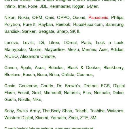
Infinix, Intel, I-one, JBL, Kenmaster, Kogan, L-Men,
Nikon, Nokia, OEM, Onix, OPPO, Oxone,
Panasonic
, Philips,
Polytron, Pure It, Rayban, Reebok, RupaRupa.com, Samsung,
Sandisk, Sanken, Seagate, Sharp, SK II,
Lenovo, Levi’s, LG, Lifree, L’Oreal, Paris, Lock n Lock,
Mamypoko, Maxim, Maybelline, Meizu, Merries, Acer, Adidas,
AIUEO, Alexandre Christie,
Canon, Apple, Asus, Bebelac, Black & Decker, Blackberry,
Bluelans, Bosch, Bose, Brica, Calista, Cosmos,
Casio, Converse, Courts, Dr. Brown’s, Dremel, ECS, Digital
Flash, Fossil, Gold, Microsoft, Nature’s, Plus, Nescafe, Dolce,
Gusto, Nestle, Nike,
Sony, Swiss Army, The Body Shop, Tokebi, Toshiba, Watsons,
Western Digital, Xiaomi, Yamaha, Zada, ZTE, 3M,
Demikianlah informasinya, semoga bermanfaat