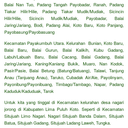
Balai Nan Tuo, Padang Tangah Payobadar, Ranah, Padang
Tiakar Hilir/Hilie, Padang Tiakar Mudik/Mudiak, Sicincin
Hilir/Hilie, Sicincin Mudik/Mudiak, Payobadar, Balai
Jaring/Jariang, Bodi, Padang Alai, Koto Baru, Koto Panjang,
Payobasung/Payobasuang
Kecamatan Payakumbuh Utara. Kelurahan Bunian, Koto Baru,
Balai Baru, Balai Gurun, Balai Kalikih, Kubu Gadang,
Labuh/Labuah Baru, Balai Cacang, Balai Gadang, Balai
Jaring/Jariang, Kaning/Kaniang Bukik, Muaro, Nan Kodok,
Pasir/Pasie, Balai Betung (Batung/Batuang), Talawi, Tanjung
Anau (Tanjuang Anau), Taruko, Cubadak Air/Aie, Payolinyam,
Payonibung/Payonibuang, Timbago/Tambago, Napar, Padang
Kaduduk/Kaduduak, Tarok
Untuk kita yang tinggal di Kecamatan kelurahan desa nagari
jorong di Kabupaten Lima Puluh Koto. Seperti di Kecamatan
Situjuah Limo Nagari. Nagari Situjuah Banda Dalam, Situjuah
Batua, Situjuah Gadang, Situjuah Ladang Laweh, Tungka.