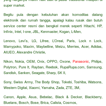
super market.
Begitu pula dengan kebutuhan akan komoditas datang
elektronik dan rumah tangga, apalagi kalau rusak dan butuh
service center resmi dan bengkel merek seperti Hitachi, HP,
Infinix, Intel, I-one, JBL, Kenmaster, Kogan, L-Men,
Lenovo, Levi’s, LG, Lifree, L’Oreal, Paris, Lock n Lock,
Mamypoko, Maxim, Maybelline, Meizu, Merries, Acer, Adidas,
AIUEO, Alexandre Christie,
Nikon, Nokia, OEM, Onix, OPPO, Oxone,
Panasonic
, Philips,
Polytron, Pure It, Rayban, Reebok, RupaRupa.com, Samsung,
Sandisk, Sanken, Seagate, Sharp, SK II,
Sony, Swiss Army, The Body Shop, Tokebi, Toshiba, Watsons,
Western Digital, Xiaomi, Yamaha, Zada, ZTE, 3M,
Canon, Apple, Asus, Bebelac, Black & Decker, Blackberry,
Bluelans, Bosch, Bose, Brica, Calista, Cosmos,