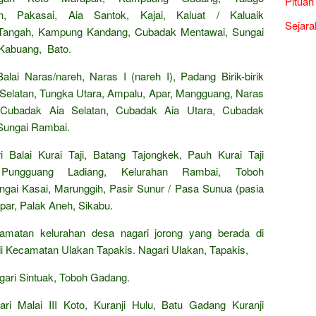
Pituah
, Pakasai, Aia Santok, Kajai, Kaluat / Kaluaik
Sejara
 Tangah, Kampung Kandang, Cubadak Mentawai, Sungai
 Kabuang, Bato.
ai Naras/nareh, Naras I (nareh I), Padang Birik-birik
gka Selatan, Tungka Utara, Ampalu, Apar, Mangguang, Naras
r, Cubadak Aia Selatan, Cubadak Aia Utara, Cubadak
 Sungai Rambai.
 Balai Kurai Taji, Batang Tajongkek, Pauh Kurai Taji
 Pungguang Ladiang, Kelurahan Rambai, Toboh
gai Kasai, Marunggih, Pasir Sunur / Pasa Sunua (pasia
ar, Palak Aneh, Sikabu.
camatan kelurahan desa nagari jorong yang berada di
i Kecamatan Ulakan Tapakis. Nagari Ulakan, Tapakis,
ari Sintuak, Toboh Gadang.
ri Malai III Koto, Kuranji Hulu, Batu Gadang Kuranji