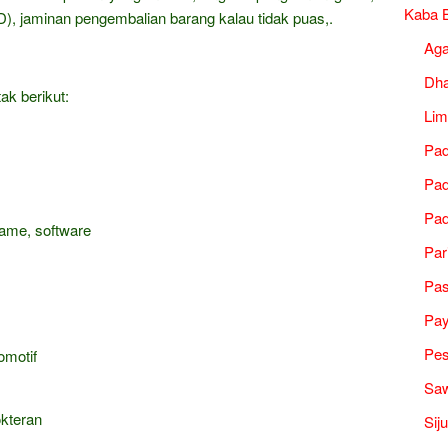
Kaba B
), jaminan pengembalian barang kalau tidak puas,.
Ag
Dh
ak berikut:
Lim
Pad
Pad
Pad
game, software
Par
Pa
Pa
Pes
omotif
Saw
okteran
Sij