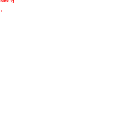
 Minang
h