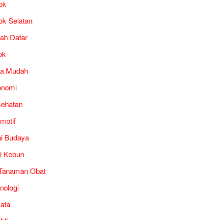
ok
ok Selatan
ah Datar
ok
ra Mudah
onomi
ehatan
motif
i Budaya
i Kebun
Tanaman Obat
nologi
ata