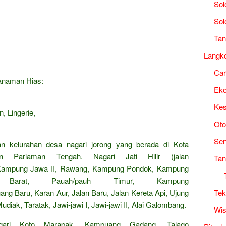
Sol
Sol
Tan
Langk
Ca
Tanaman Hias:
Ek
Kes
, Lingerie,
Oto
Sen
an kelurahan desa nagari jorong yang berada di Kota
n Pariaman Tengah. Nagari Jati Hilir (jalan
Tan
, Kampung Jawa II, Rawang, Kampung Pondok, Kampung
 Barat, Pauah/pauh Timur, Kampung
Tek
ng Baru, Karan Aur, Jalan Baru, Jalan Kereta Api, Ujung
udiak, Taratak, Jawi-jawi I, Jawi-jawi II, Alai Galombang.
Wis
gari Koto Marapak, Kampuang Gadang, Talago