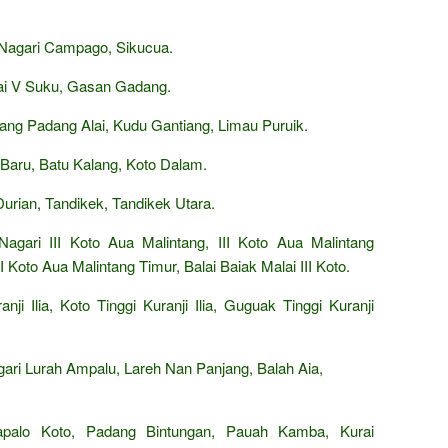
agari Campago, Sikucua.
ai V Suku, Gasan Gadang.
ng Padang Alai, Kudu Gantiang, Limau Puruik.
Baru, Batu Kalang, Koto Dalam.
rian, Tandikek, Tandikek Utara.
agari III Koto Aua Malintang, III Koto Aua Malintang
II Koto Aua Malintang Timur, Balai Baiak Malai III Koto.
i Ilia, Koto Tinggi Kuranji Ilia, Guguak Tinggi Kuranji
ari Lurah Ampalu, Lareh Nan Panjang, Balah Aia,
palo Koto, Padang Bintungan, Pauah Kamba, Kurai