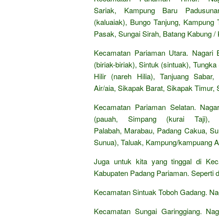
Sariak, Kampung Baru Padusunan
(kaluaiak), Bungo Tanjung, Kampung
Pasak, Sungai Sirah, Batang Kabung /
Kecamatan Pariaman Utara. Nagari Bal
(biriak-biriak), Sintuk (sintuak), Tun
Hilir (nareh Hilia), Tanjuang Saba
Air/aia, Sikapak Barat, Sikapak Timur,
Kecamatan Pariaman Selatan. Nagari
(pauah, Simpang (kurai Taji),
Palabah, Marabau, Padang Cakua, Sun
Sunua), Taluak, Kampung/kampuang Ap
Juga untuk kita yang tinggal di Ke
Kabupaten Padang Pariaman. Seperti d
Kecamatan Sintuak Toboh Gadang. Nag
Kecamatan Sungai Garinggiang. Naga