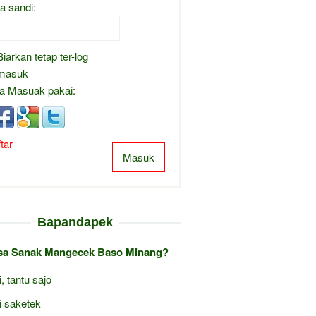
a sandi:
Biarkan tetap ter-log
masuk
a Masuak pakai:
tar
Masuk
Bapandapek
isa Sanak Mangecek Baso Minang?
i, tantu sajo
i saketek