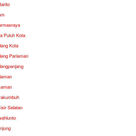
arito
am
armasraya
a Puluh Kota
ang Kota
ang Pariaman
angpanjang
iaman
saman
yakumbuh
isir Selatan
ahlunto
unjung