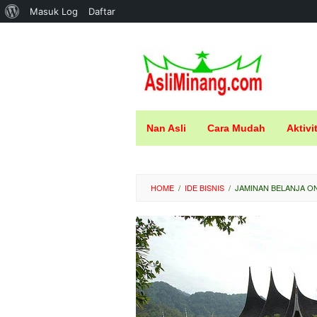
Tentang
Masuk Log
Daftar
Loncat
WordPress
ke
konten
Nan Asli
Cara Mudah
Aktivi
HOME
/
IDE BISNIS
/
JAMINAN BELANJA ON