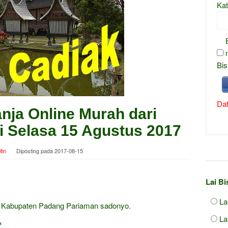
Kat
Bis
Daf
nja Online Murah dari
i Selasa 15 Agustus 2017
in
Diposting pada
2017-08-15
Lai B
La
n Kabupaten Padang Pariaman sadonyo.
La