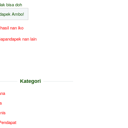
ak bisa doh
 hasil nan iko
apandapek nan lain
Kategori
ana
a
snis
Pendapat