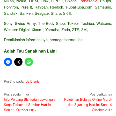
Nikon, Nokia, OEM, Onix, OPPO, Oxone,
Panasonic
, Philips,
Polytron, Pure It, Rayban, Reebok, RupaRupa.com, Samsung,
Sandisk, Sanken, Seagate, Sharp, SK II,
Sony, Swiss Army, The Body Shop, Tokebi, Toshiba, Watsons,
Western Digital, Xiaomi, Yamaha, Zada, ZTE, 3M,
Demikianlah informasinya, semoga bermanfaat
Agiah Tau Sanak nan Lain:
Posting pada
Ide Bisnis
Navigasi
Pos sebelumnya
Pos berikutnya
Info Peluang Bisnisdan Lowongan
Kelebihan Belanja Online Murah
pos
Kerja Terbaik di Sumbar Hari Ini
dari Sijunjung Hari Ini Senin 9
Senin 9 Oktober 2017
Oktober 2017