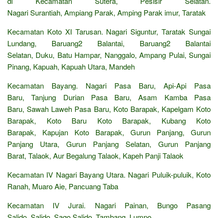
di Kecamatan Sutera, Pesisir Selatan.
Nagari Surantiah, Ampiang Parak, Amping Parak imur, Taratak
Kecamatan Koto XI Tarusan. Nagari Siguntur, Taratak Sungai
Lundang, Baruang2 Balantai, Baruang2 Balantai
Selatan, Duku, Batu Hampar, Nanggalo, Ampang Pulai, Sungai
Pinang, Kapuah, Kapuah Utara, Mandeh
Kecamatan Bayang. Nagari Pasa Baru, Api-Api Pasa
Baru, Tanjung Durian Pasa Baru, Asam Kamba Pasa
Baru, Sawah Laweh Pasa Baru, Koto Barapak, Kapelgam Koto
Barapak, Koto Baru Koto Barapak, Kubang Koto
Barapak, Kapujan Koto Barapak, Gurun Panjang, Gurun
Panjang Utara, Gurun Panjang Selatan, Gurun Panjang
Barat, Talaok, Aur Begalung Talaok, Kapeh Panji Talaok
Kecamatan IV Nagari Bayang Utara. Nagari Puluik-puluik, Koto
Ranah, Muaro Aie, Pancuang Taba
Kecamatan IV Jurai. Nagari Painan, Bungo Pasang
Salido, Salido, Sago Salido, Tambang, Lumpo