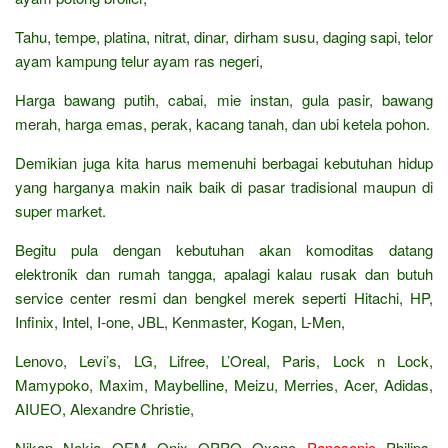
Tahu, tempe, platina, nitrat, dinar, dirham susu, daging sapi, telor
ayam kampung telur ayam ras negeri,
Harga bawang putih, cabai, mie instan, gula pasir, bawang
merah, harga emas, perak, kacang tanah, dan ubi ketela pohon.
Demikian juga kita harus memenuhi berbagai kebutuhan hidup
yang harganya makin naik baik di pasar tradisional maupun di
super market.
Begitu pula dengan kebutuhan akan komoditas datang
elektronik dan rumah tangga, apalagi kalau rusak dan butuh
service center resmi dan bengkel merek seperti Hitachi, HP,
Infinix, Intel, I-one, JBL, Kenmaster, Kogan, L-Men,
Lenovo, Levi’s, LG, Lifree, L’Oreal, Paris, Lock n Lock,
Mamypoko, Maxim, Maybelline, Meizu, Merries, Acer, Adidas,
AIUEO, Alexandre Christie,
Nikon, Nokia, OEM, Onix, OPPO, Oxone,
Panasonic
, Philips,