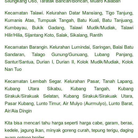
Silungkang Oso, Taratak Bancah/Boncah, Muaro Kalaban
Kecamatan Talawi. Kelurahan Datar Mansiang, Tigo Tanjung,
Kumanis Atas, Tumpuak Tangah, Batu Kuali, Batu Tanjuang,
Kumbayau, Bukik Gadang, Talawi Mudik/Mudiak, Talawi
Hilir/Hilia, Sijantang Koto, Salak, Sikalang, Rantih
Kecamatan Barangin. Kelurahan Lumindai, Saringan, Balai Batu
Sandaran, Talago Gunung/Gunuang, Lubang Panjang,
Santur/Santua, Durian I, Durian II, Kolok Mudik/Mudiak, Kolok
Nan Tuo
Kecamatan Lembah Segar. Kelurahan Pasar, Tanah Lapang,
Kubang Utara Sikabu, Kubang Tangah, Kubang
Sirakuk/Sirakuak Selatan, Kubang Sirakuk/Sirakuak Utara,
Pasar Kubang, Lunto Timur, Air Mulyo (Aurmulyo), Lunto Barat,
Air/Aia Dingin
Kita bisa mencari tahu harga seperti harga cabe, garam, beras,
kedele, jagung ikan, minyak goreng curah, tepung terigu, daging
ayam potong broiler,