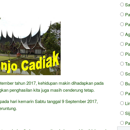
Sa
Pa
Pa
A
P
Pi
Ta
So
eptember tahun 2017, kehidupan makin dihadapkan pada
Bu
kan penghasilan kita juga masih cenderung tetap.
P
aripada hari kemarin Sabtu tanggal 9 September 2017,
Li
eruntung.
Si
Pa