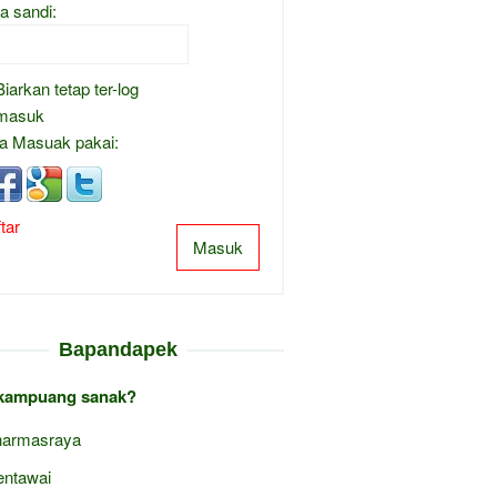
a sandi:
Biarkan tetap ter-log
masuk
a Masuak pakai:
tar
Masuk
Bapandapek
kampuang sanak?
armasraya
ntawai