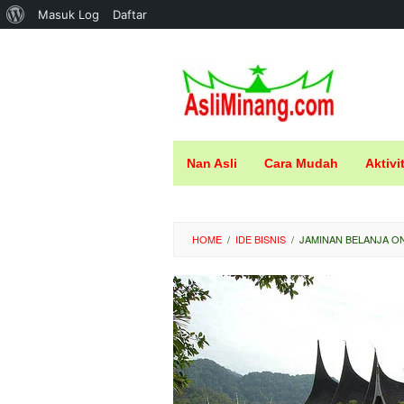
Tentang
Masuk Log
Daftar
Loncat
WordPress
ke
konten
Nan Asli
Cara Mudah
Aktivi
HOME
/
IDE BISNIS
/
JAMINAN BELANJA ON