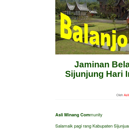
Jaminan Bela
Sijunjung Hari 
Oleh
AsM
Asli Minang Com
munity
Salamaik pagi rang Kabupaten Sijunju