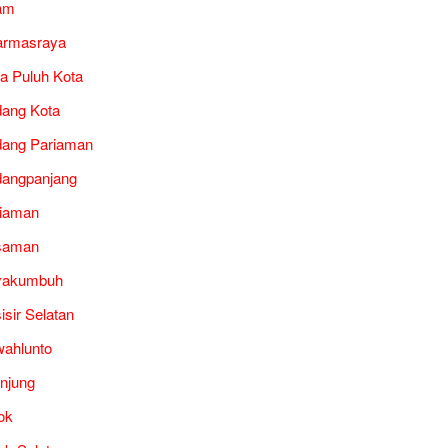
am
armasraya
a Puluh Kota
ang Kota
ang Pariaman
angpanjang
iaman
saman
yakumbuh
isir Selatan
ahlunto
unjung
ok