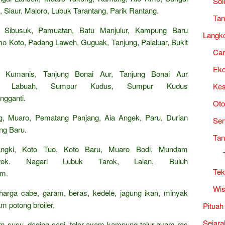
Sol
 Siaur, Maloro, Lubuk Tarantang, Parik Rantang.
Tan
 Sibusuk, Pamuatan, Batu Manjulur, Kampung Baru
Langk
mo Koto, Padang Laweh, Guguak, Tanjung, Palaluar, Bukit
Ca
Ek
 Kumanis, Tanjung Bonai Aur, Tanjung Bonai Aur
ang Labuah, Sumpur Kudus, Sumpur Kudus
Kes
ngganti.
Oto
ng, Muaro, Pematang Panjang, Aia Angek, Paru, Durian
Sen
ng Baru.
Tan
angki, Koto Tuo, Koto Baru, Muaro Bodi, Mundam
rok. Nagari Lubuk Tarok, Lalan, Buluh
Tek
am.
Wis
 harga cabe, garam, beras, kedele, jagung ikan, minyak
m potong broiler,
Pituah
Sejara
rham susu, daging sapi, telor ayam kampung telur ayam ras