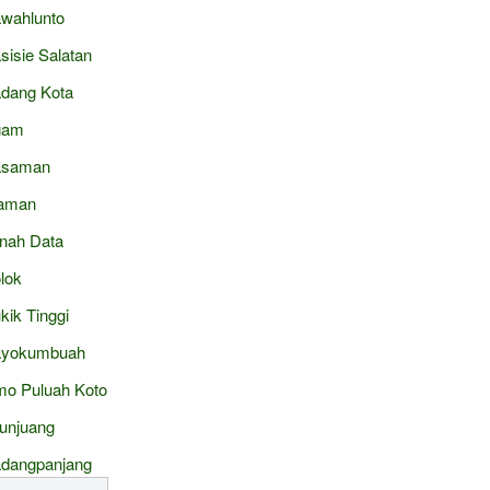
wahlunto
sisie Salatan
dang Kota
gam
asaman
aman
nah Data
lok
kik Tinggi
ayokumbuah
mo Puluah Koto
junjuang
dangpanjang