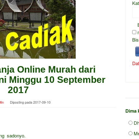
Kat
Bis
Daf
nja Online Murah dari
Ini Minggu 10 September
2017
in
Diposting pada
2017-09-10
Dima 
Dh
Me
ang sadonyo.