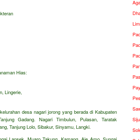
Ag
Dh
okteran
Lim
Pad
Pad
Pad
Par
Tanaman Hias:
Pa
Pa
, Lingerie,
Pes
Saw
 kelurahan desa nagari jorong yang berada di Kabupaten
Sij
Tanjung Gadang. Nagari Timbulun, Pulasan, Taratak
ang, Tanjung Lolo, Sibakur, Sinyamu, Langki.
Sol
gai Lansek, Muaro Takung, Kamang, Aie Amo, Sungai