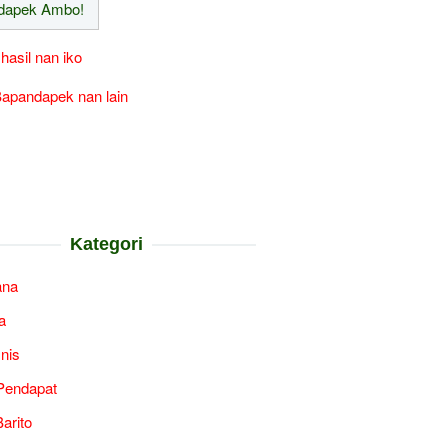
 hasil nan iko
apandapek nan lain
Kategori
ana
a
snis
Pendapat
arito