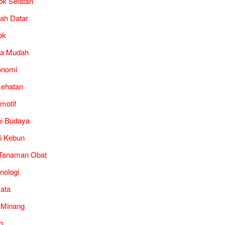
ok Selatan
ah Datar
ok
ra Mudah
onomi
ehatan
motif
i Budaya
i Kebun
Tanaman Obat
nologi
ata
 Minang
h