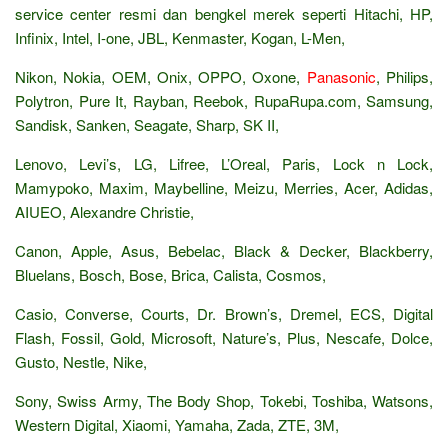
service center resmi dan bengkel merek seperti Hitachi, HP,
Infinix, Intel, I-one, JBL, Kenmaster, Kogan, L-Men,
Nikon, Nokia, OEM, Onix, OPPO, Oxone,
Panasonic
, Philips,
Polytron, Pure It, Rayban, Reebok, RupaRupa.com, Samsung,
Sandisk, Sanken, Seagate, Sharp, SK II,
Lenovo, Levi’s, LG, Lifree, L’Oreal, Paris, Lock n Lock,
Mamypoko, Maxim, Maybelline, Meizu, Merries, Acer, Adidas,
AIUEO, Alexandre Christie,
Canon, Apple, Asus, Bebelac, Black & Decker, Blackberry,
Bluelans, Bosch, Bose, Brica, Calista, Cosmos,
Casio, Converse, Courts, Dr. Brown’s, Dremel, ECS, Digital
Flash, Fossil, Gold, Microsoft, Nature’s, Plus, Nescafe, Dolce,
Gusto, Nestle, Nike,
Sony, Swiss Army, The Body Shop, Tokebi, Toshiba, Watsons,
Western Digital, Xiaomi, Yamaha, Zada, ZTE, 3M,