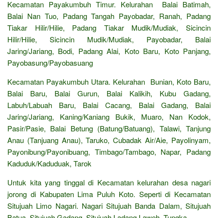
Kecamatan Payakumbuh Timur. Kelurahan Balai Batimah,
Balai Nan Tuo, Padang Tangah Payobadar, Ranah, Padang
Tiakar Hilir/Hilie, Padang Tiakar Mudik/Mudiak, Sicincin
Hilir/Hilie, Sicincin Mudik/Mudiak, Payobadar, Balai
Jaring/Jariang, Bodi, Padang Alai, Koto Baru, Koto Panjang,
Payobasung/Payobasuang
Kecamatan Payakumbuh Utara. Kelurahan Bunian, Koto Baru,
Balai Baru, Balai Gurun, Balai Kalikih, Kubu Gadang,
Labuh/Labuah Baru, Balai Cacang, Balai Gadang, Balai
Jaring/Jariang, Kaning/Kaniang Bukik, Muaro, Nan Kodok,
Pasir/Pasie, Balai Betung (Batung/Batuang), Talawi, Tanjung
Anau (Tanjuang Anau), Taruko, Cubadak Air/Aie, Payolinyam,
Payonibung/Payonibuang, Timbago/Tambago, Napar, Padang
Kaduduk/Kaduduak, Tarok
Untuk kita yang tinggal di Kecamatan kelurahan desa nagari
jorong di Kabupaten Lima Puluh Koto. Seperti di Kecamatan
Situjuah Limo Nagari. Nagari Situjuah Banda Dalam, Situjuah
Batua, Situjuah Gadang, Situjuah Ladang Laweh, Tungka.