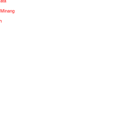
ata
 Minang
h