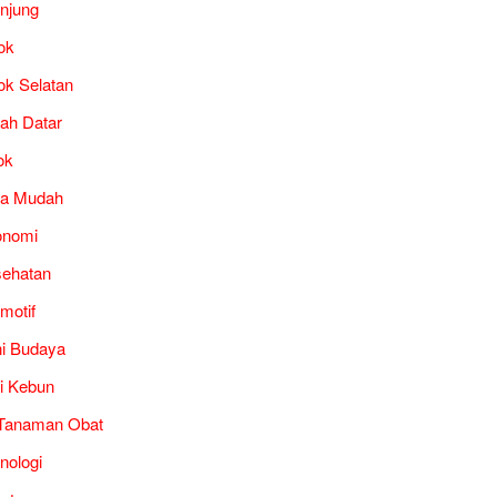
unjung
ok
ok Selatan
ah Datar
ok
ra Mudah
onomi
ehatan
motif
i Budaya
i Kebun
Tanaman Obat
nologi