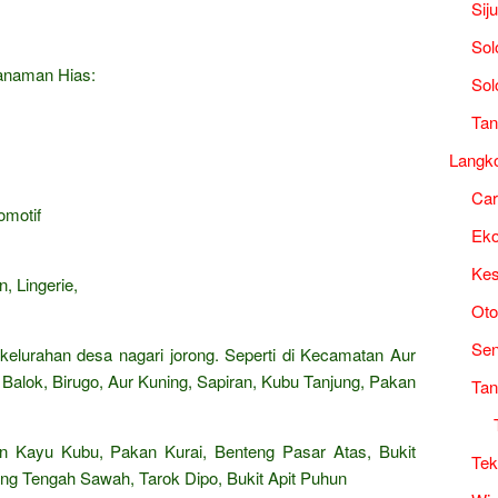
Sij
Sol
Tanaman Hias:
Sol
Tan
Langk
Ca
omotif
Ek
Kes
, Lingerie,
Oto
Sen
 kelurahan desa nagari jorong. Seperti di Kecamatan Aur
 Balok, Birugo, Aur Kuning, Sapiran, Kubu Tanjung, Pakan
Tan
 Kayu Kubu, Pakan Kurai, Benteng Pasar Atas, Bukit
Tek
g Tengah Sawah, Tarok Dipo, Bukit Apit Puhun