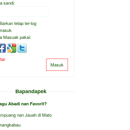
a sandi:
Biarkan tetap ter-log
masuk
a Masuak pakai:
tar
Masuk
Bapandapek
agu Abadi nan Favorit?
mpuang nan Jauah di Mato
nangkabau