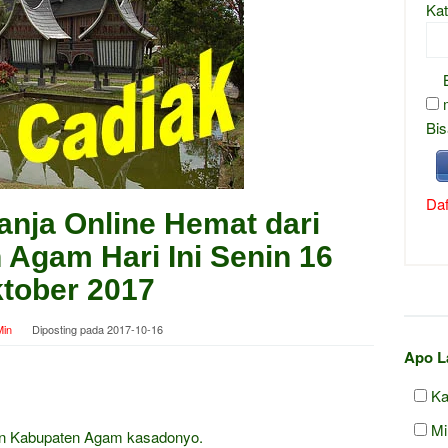
Kat
Bis
Daf
anja Online Hemat dari
n Agam Hari Ini Senin 16
tober 2017
in
Diposting pada
2017-10-16
Apo L
Ka
Mi
dan Kabupaten Agam kasadonyo.