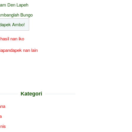
am Den Lapeh
mbanglah Bungo
 hasil nan iko
apandapek nan lain
Kategori
ana
a
snis