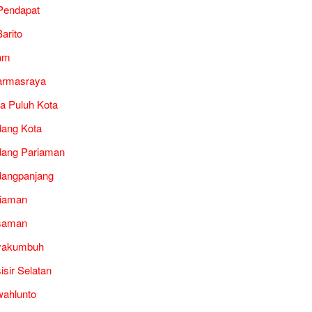
Pendapat
arito
am
armasraya
a Puluh Kota
ang Kota
ang Pariaman
angpanjang
iaman
saman
yakumbuh
isir Selatan
ahlunto