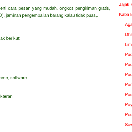
Jajak 
erti cara pesan yang mudah, ongkos pengiriman gratis,
Kaba B
), jaminan pengembalian barang kalau tidak puas,.
Ag
Dh
ak berikut:
Lim
Pad
Pad
Pad
game, software
Par
Pa
okteran
Pa
Pes
Saw