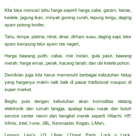
Kita bisa mencari tahu harga seperti harga cabe, garam, beras,
kedele, jagung ikan, minyak goreng curah, tepung terigu, daging
ayam potong broiler,
Tahu, tempe, platina, nitrat, dinar, dirham susu, daging sapi, telor
ayam kampung telur ayam ras negeri,
Harga bawang putih, cabai, mie instan, gula pasir, bawang
merah, harga emas, perak, kacang tanah, dan ubi ketela pohon.
Demikian juga kita harus memenuhi berbagai kebutuhan hidup
yang harganya makin naik baik di pasar tradisional maupun di
super market.
Begitu pula dengan kebutuhan akan komoditas datang
elektronik dan rumah tangga, apalagi kalau rusak dan butuh
service center resmi dan bengkel merek seperti Hitachi, HP,
Infinix, Intel, I-one, JBL, Kenmaster, Kogan, L-Men,
Lenovo, Levi’s, LG, Lifree, L’Oreal, Paris, Lock n Lock,